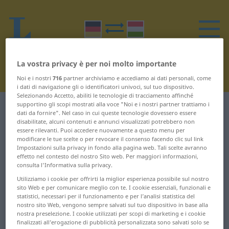
La vostra privacy è per noi molto importante
Noi e i nostri
716
partner archiviamo e accediamo ai dati personali, come
i dati di navigazione gli o identificatori univoci, sul tuo dispositivo.
Selezionando Accetto, abiliti le tecnologie di tracciamento affinché
supportino gli scopi mostrati alla voce "Noi e i nostri partner trattiamo i
Dizionario Tedesco-Ungherese
E
dati da fornire". Nel caso in cui queste tecnologie dovessero essere
disabilitate, alcuni contenuti e annunci visualizzati potrebbero non
essere rilevanti. Puoi accedere nuovamente a questo menu per
Parole in tedesco che iniziano
modificare le tue scelte o per revocare il consenso facendo clic sul link
Impostazioni sulla privacy in fondo alla pagina web. Tali scelte avranno
con E
effetto nel contesto del nostro Sito web. Per maggiori informazioni,
consulta l'Informativa sulla privacy.
E-Mail ... Ehefrau
Entdeckung ...
Utilizziamo i cookie per offrirti la miglior esperienza possibile sul nostro
sito Web e per comunicare meglio con te. I cookie essenziali, funzionali e
entmutigen
statistici, necessari per il funzionamento e per l’analisi statistica del
ehemalig ... Eierschale
nostro sito Web, vengono sempre salvati sul tuo dispositivo in base alla
entnehmen ...
nostra preselezione. I cookie utilizzati per scopi di marketing e i cookie
Eifer ... einatmen
finalizzati all’erogazione di pubblicità personalizzata sono salvati solo se
Enttäuschung