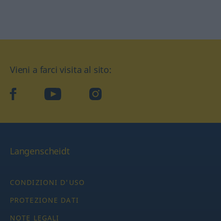
Vieni a farci visita al sito:
facebook
YouTube
Instagram
Langenscheidt
CONDIZIONI D'USO
PROTEZIONE DATI
NOTE LEGALI