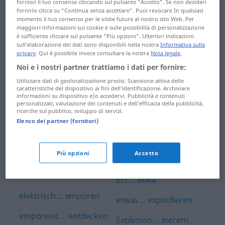
fornisci il tuo consenso cliccando sul pulsante “Accetto”. Se non desideri
Einbahnstraße ...
fornirlo clicca su “Continua senza accettare”. Puoi revocare In qualsiasi
entweder … oder ...
momento il tuo consenso per le visite future al nostro sito Web. Per
einfahren
Erdboden
maggiori informazioni sui cookie e sulle possibilità di personalizzazione
è sufficiente cliccare sul pulsante “Più opzioni”. Ulteriori indicazioni
Einfahrt ... einheimisch
sull’elaborazione dei dati sono disponibili nella nostra
Informativa sulla
Erde ... Erforschung
privacy
. Qui è possibile invece consultare la nostra
Nota legale
.
Einheit ... einliefern
erfreulich ... erinnern
Noi e i nostri partner trattiamo i dati per fornire:
Utilizzare dati di geolocalizzazione precisi. Scansione attiva delle
einloggen ... Einsamkeit
Erinnerung ...
caratteristiche del dispositivo ai fini dell’identificazione. Archiviare
informazioni su dispositivo e/o accedervi. Pubblicità e contenuti
ermöglichen
Einsatz ... einsperren
personalizzati, valutazione dei contenuti e dell’efficacia della pubblicità,
ricerche sul pubblico, sviluppo di servizi.
ermorden ... erreichen
Elenco dei partner (fornitori)
Einspruch ...
Einwanderer
errichten ... erstaunlich
Più opzioni
Accetto
einwandern ... Eisberg
erste ... erwürgen
Eisdiele ... Elektriker
Erz ... etwa
elektrisch ... empören
etwas ... explodieren
empörend ... entdecken
Explosion ... extrem