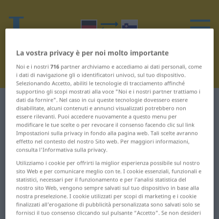
La vostra privacy è per noi molto importante
Noi e i nostri
716
partner archiviamo e accediamo ai dati personali, come
i dati di navigazione gli o identificatori univoci, sul tuo dispositivo.
Selezionando Accetto, abiliti le tecnologie di tracciamento affinché
supportino gli scopi mostrati alla voce "Noi e i nostri partner trattiamo i
dati da fornire". Nel caso in cui queste tecnologie dovessero essere
Dizionario Tedesco-Sloveno
X
1
disabilitate, alcuni contenuti e annunci visualizzati potrebbero non
essere rilevanti. Puoi accedere nuovamente a questo menu per
modificare le tue scelte o per revocare il consenso facendo clic sul link
Parole in tedesco che iniziano
Impostazioni sulla privacy in fondo alla pagina web. Tali scelte avranno
effetto nel contesto del nostro Sito web. Per maggiori informazioni,
con X – x-Beine ... x-beliebig
consulta l'Informativa sulla privacy.
Utilizziamo i cookie per offrirti la miglior esperienza possibile sul nostro
x-Beine
x-beliebig
sito Web e per comunicare meglio con te. I cookie essenziali, funzionali e
statistici, necessari per il funzionamento e per l’analisi statistica del
nostro sito Web, vengono sempre salvati sul tuo dispositivo in base alla
nostra preselezione. I cookie utilizzati per scopi di marketing e i cookie
finalizzati all’erogazione di pubblicità personalizzata sono salvati solo se
fornisci il tuo consenso cliccando sul pulsante “Accetto”. Se non desideri