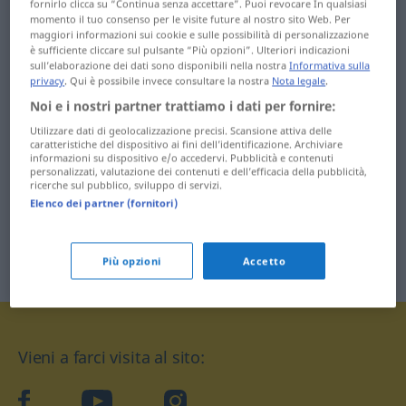
fornirlo clicca su “Continua senza accettare”. Puoi revocare In qualsiasi
momento il tuo consenso per le visite future al nostro sito Web. Per
maggiori informazioni sui cookie e sulle possibilità di personalizzazione
è sufficiente cliccare sul pulsante “Più opzioni”. Ulteriori indicazioni
sull’elaborazione dei dati sono disponibili nella nostra
Informativa sulla
privacy
. Qui è possibile invece consultare la nostra
Nota legale
.
Noi e i nostri partner trattiamo i dati per fornire:
Utilizzare dati di geolocalizzazione precisi. Scansione attiva delle
caratteristiche del dispositivo ai fini dell’identificazione. Archiviare
informazioni su dispositivo e/o accedervi. Pubblicità e contenuti
personalizzati, valutazione dei contenuti e dell’efficacia della pubblicità,
ricerche sul pubblico, sviluppo di servizi.
Elenco dei partner (fornitori)
Più opzioni
Accetto
Vieni a farci visita al sito:
facebook
YouTube
Instagram