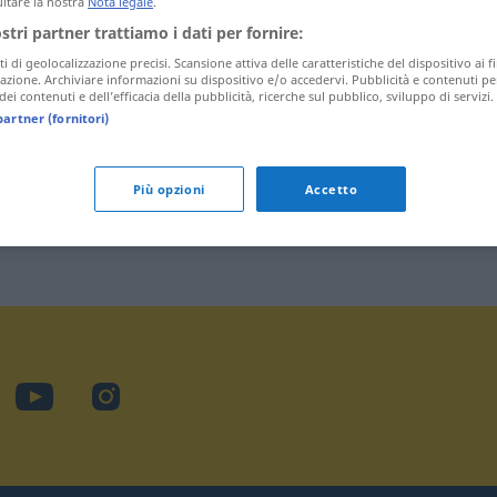
ltare la nostra
Nota legale
.
ostri partner trattiamo i dati per fornire:
ti di geolocalizzazione precisi. Scansione attiva delle caratteristiche del dispositivo ai fi
icazione. Archiviare informazioni su dispositivo e/o accedervi. Pubblicità e contenuti pe
ei contenuti e dell’efficacia della pubblicità, ricerche sul pubblico, sviluppo di servizi.
partner (fornitori)
Più opzioni
Accetto
cebook
YouTube
Instagram