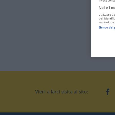
invece consu
Noi e i n
Utilizzare da
dell’identif
valutazione d
Elenco dei 
Vieni a farci visita al sito:
fa