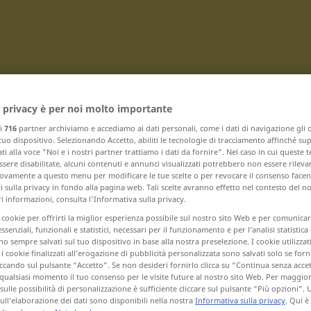
 privacy è per noi molto importante
Traduci
ri
716
partner archiviamo e accediamo ai dati personali, come i dati di navigazione gli o
 tuo dispositivo. Selezionando Accetto, abiliti le tecnologie di tracciamento affinché su
ti alla voce "Noi e i nostri partner trattiamo i dati da fornire". Nel caso in cui queste 
sere disabilitate, alcuni contenuti e annunci visualizzati potrebbero non essere rileva
vamente a questo menu per modificare le tue scelte o per revocare il consenso facendo
 sulla privacy in fondo alla pagina web. Tali scelte avranno effetto nel contesto del n
 informazioni, consulta l'Informativa sulla privacy.
on X – x-beliebig ... x-te
i cookie per offrirti la miglior esperienza possibile sul nostro sito Web e per comunic
essenziali, funzionali e statistici, necessari per il funzionamento e per l’analisi statistica
 sempre salvati sul tuo dispositivo in base alla nostra preselezione. I cookie utilizzati
x-mal
i cookie finalizzati all’erogazione di pubblicità personalizzata sono salvati solo se forni
ccando sul pulsante “Accetto”. Se non desideri fornirlo clicca su “Continua senza acce
x-te
qualsiasi momento il tuo consenso per le visite future al nostro sito Web. Per maggio
sulle possibilità di personalizzazione è sufficiente cliccare sul pulsante “Più opzioni”. U
sull’elaborazione dei dati sono disponibili nella nostra
Informativa sulla privacy
. Qui è