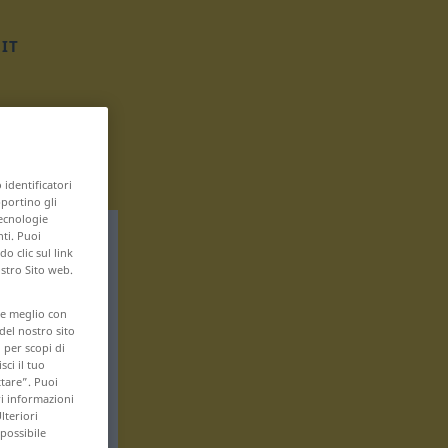
IT
 identificatori
pportino gli
tecnologie
nti. Puoi
 clic sul link
ostro Sito web.
are meglio con
 del nostro sito
 per scopi di
sci il tuo
ttare”. Puoi
ri informazioni
lteriori
 possibile