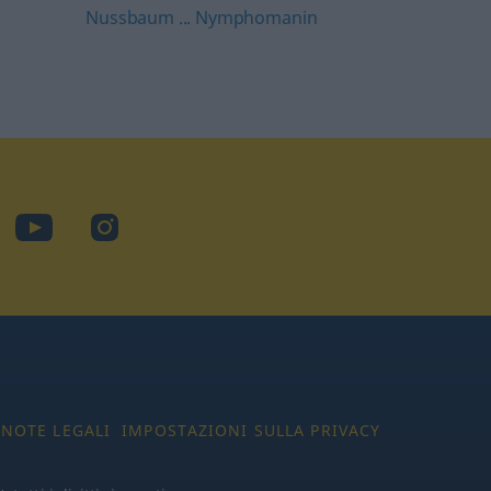
Nussbaum ... Nymphomanin
cebook
YouTube
Instagram
NOTE LEGALI
IMPOSTAZIONI SULLA PRIVACY