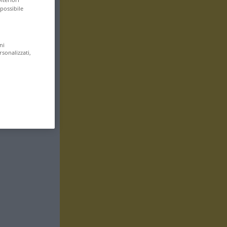
 possibile
ni
rsonalizzati,