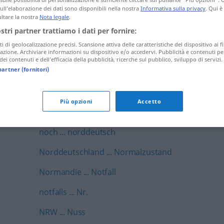
sull’elaborazione dei dati sono disponibili nella nostra
Informativa sulla privacy
. Qui è
neugeboren ... Neuordnung
ltare la nostra
Nota legale
.
ostri partner trattiamo i dati per fornire:
Neuralgie ... Nichtbeachtung
ti di geolocalizzazione precisi. Scansione attiva delle caratteristiche del dispositivo ai fi
Nichtbezahlung ... Nickel-Cadmium-Akku
icazione. Archiviare informazioni su dispositivo e/o accedervi. Pubblicità e contenuti pe
ei contenuti e dell’efficacia della pubblicità, ricerche sul pubblico, sviluppo di servizi.
partner (fornitori)
nicken ... niederschlagsreich
Niederschlesien ... Niete
Più opzioni
Accetto
nieten ... Nobelpreisträger
noch ... norddeutsch
Norddeutschland ... Normalzustand
Normandie ... Notfall
notfalls ... Nr.
NRW ... Nuss