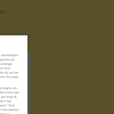
IT
 identificatori
pportino gli
tecnologie
nti. Puoi
 clic sul link
ostro Sito web.
are meglio con
 del nostro sito
 per scopi di
sci il tuo
ttare”. Puoi
ri informazioni
lteriori