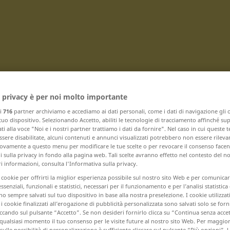
Traduci
 privacy è per noi molto importante
ri
716
partner archiviamo e accediamo ai dati personali, come i dati di navigazione gli o
 tuo dispositivo. Selezionando Accetto, abiliti le tecnologie di tracciamento affinché su
ti alla voce "Noi e i nostri partner trattiamo i dati da fornire". Nel caso in cui queste 
sere disabilitate, alcuni contenuti e annunci visualizzati potrebbero non essere rileva
vamente a questo menu per modificare le tue scelte o per revocare il consenso facendo
 con N
 sulla privacy in fondo alla pagina web. Tali scelte avranno effetto nel contesto del n
 informazioni, consulta l'Informativa sulla privacy.
i cookie per offrirti la miglior esperienza possibile sul nostro sito Web e per comunic
neiden ... nervenaufreibend
essenziali, funzionali e statistici, necessari per il funzionamento e per l’analisi statistica
 sempre salvati sul tuo dispositivo in base alla nostra preselezione. I cookie utilizzati
Nervenbelastung ... Netzanschluss
i cookie finalizzati all’erogazione di pubblicità personalizzata sono salvati solo se forni
ccando sul pulsante “Accetto”. Se non desideri fornirlo clicca su “Continua senza acce
netzartig ... Neufundländer
qualsiasi momento il tuo consenso per le visite future al nostro sito Web. Per maggio
sulle possibilità di personalizzazione è sufficiente cliccare sul pulsante “Più opzioni”. U