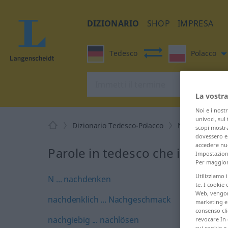
DIZIONARIO
SHOP
IMPRESA
Tedesco
Polacco
La vostra
Noi e i nost
univoci, sul
Dizionario Tedesco-Polacco
N
scopi mostra
dovessero es
accedere nuo
Parole in tedesco che iniziano
Impostazioni
Per maggiori
Utilizziamo 
N ... nachdenken
te. I cookie 
Web, vengono
nachdenklich ... Nachgeschmack
marketing e 
consenso cli
nachgiebig ... nachlösen
revocare In 
sui cookie e 