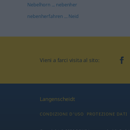
Nebelhorn ... nebenher
nebenherfahren ... Neid
Vieni a farci visita al sito:
fa
Langenscheidt
CONDIZIONI D'USO
PROTEZIONE DATI