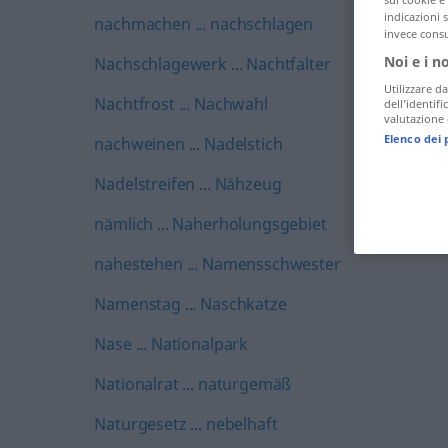
indicazioni 
nachmachen ... nachschlagen
invece consu
Noi e i n
Nachschlagewerk ... Nachtfalter
Utilizzare da
Nachtfrost ... Nachwahl
dell’identif
valutazione d
Elenco dei 
nachweinen ... Nadelstich
Nadelstreifen ... Nähzeug
nämlich ... Naherholungsgebiet
nahestehen ... Namensschwester
Namenstag ... Naschkatze
Nase ... Nationalpark
Nationalrat ... naturgemäß
Naturgesetz ... nebelhaft