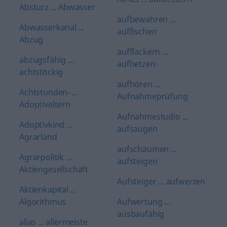
Absturz ... Abwasser
aufbewahren ...
Abwasserkanal ...
auffischen
Abzug
aufflackern ...
abzugsfähig ...
aufhetzen
achtstöckig
aufhören ...
Achtstunden- ...
Aufnahmeprüfung
Adoptiveltern
Aufnahmestudio ...
Adoptivkind ...
aufsaugen
Agrarland
aufschäumen ...
Agrarpolitik ...
aufsteigen
Aktiengesellschaft
Aufsteiger ... aufwerten
Aktienkapital ...
Algorithmus
Aufwertung ...
ausbaufähig
alias ... allermeiste