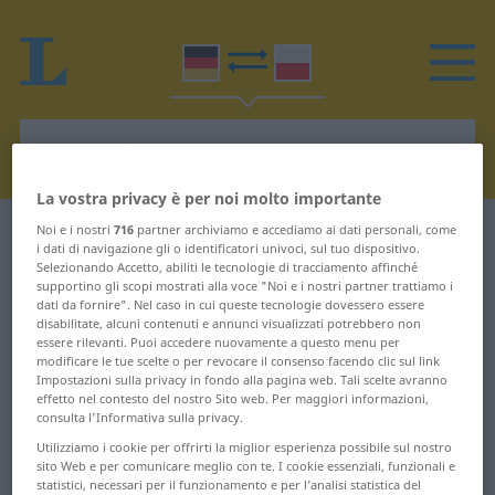
La vostra privacy è per noi molto importante
Noi e i nostri
716
partner archiviamo e accediamo ai dati personali, come
Dizionario Tedesco-Polacco
A
i dati di navigazione gli o identificatori univoci, sul tuo dispositivo.
Selezionando Accetto, abiliti le tecnologie di tracciamento affinché
Parole in tedesco che iniziano
supportino gli scopi mostrati alla voce "Noi e i nostri partner trattiamo i
dati da fornire". Nel caso in cui queste tecnologie dovessero essere
con A
disabilitate, alcuni contenuti e annunci visualizzati potrebbero non
essere rilevanti. Puoi accedere nuovamente a questo menu per
modificare le tue scelte o per revocare il consenso facendo clic sul link
Impostazioni sulla privacy in fondo alla pagina web. Tali scelte avranno
a ... abbüßen
Anpassung ...
effetto nel contesto del nostro Sito web. Per maggiori informazioni,
Ansaugrohr
consulta l'Informativa sulla privacy.
abbummeln ...
Utilizziamo i cookie per offrirti la miglior esperienza possibile sul nostro
abermals
anschaffen ... Ansinnen
sito Web e per comunicare meglio con te. I cookie essenziali, funzionali e
statistici, necessari per il funzionamento e per l’analisi statistica del