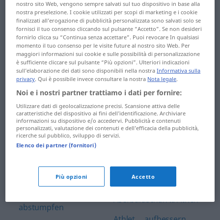
abernten ... Abgas
ansonsten ...
nostro sito Web, vengono sempre salvati sul tuo dispositivo in base alla
nostra preselezione. I cookie utilizzati per scopi di marketing e i cookie
anstürmen
finalizzati all’erogazione di pubblicità personalizzata sono salvati solo se
abgasarm ... abgießen
fornisci il tuo consenso cliccando sul pulsante “Accetto”. Se non desideri
Ansturm ... antworten
fornirlo clicca su “Continua senza accettare”. Puoi revocare In qualsiasi
Abglanz ... abkaufen
momento il tuo consenso per le visite future al nostro sito Web. Per
Antwortschein ...
maggiori informazioni sui cookie e sulle possibilità di personalizzazione
Abkehr ...
è sufficiente cliccare sul pulsante “Più opzioni”. Ulteriori indicazioni
Apathie
sull’elaborazione dei dati sono disponibili nella nostra
Informativa sulla
Ablieferungstermin
privacy
. Qui è possibile invece consultare la nostra
Nota legale
.
apathisch ...
Noi e i nostri partner trattiamo i dati per fornire:
ablöschen ... abpressen
Arbeitgeber
Utilizzare dati di geolocalizzazione precisi. Scansione attiva delle
abpumpen ...
caratteristiche del dispositivo ai fini dell’identificazione. Archiviare
Arbeitnehmer ...
informazioni su dispositivo e/o accedervi. Pubblicità e contenuti
Abschaffung
Arbeitsunfähigkeit
personalizzati, valutazione dei contenuti e dell’efficacia della pubblicità,
ricerche sul pubblico, sviluppo di servizi.
abschalten ... Abschrift
Elenco dei partner (fornitori)
Arbeitsunfall ...
Armenviertel
abschrubben ...
abspecken
Più opzioni
Accetto
armiert ... aschgrau
abspeichern ...
Aserbaidschan ... Athen
abstumpfen
Athlet ... aufbessern