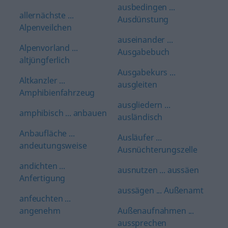
ausbedingen ...
allernächste ...
Ausdünstung
Alpenveilchen
auseinander ...
Alpenvorland ...
Ausgabebuch
altjüngferlich
Ausgabekurs ...
Altkanzler ...
ausgleiten
Amphibienfahrzeug
ausgliedern ...
amphibisch ... anbauen
ausländisch
Anbaufläche ...
Ausläufer ...
andeutungsweise
Ausnüchterungszelle
andichten ...
ausnutzen ... aussäen
Anfertigung
aussägen ... Außenamt
anfeuchten ...
angenehm
Außenaufnahmen ...
aussprechen