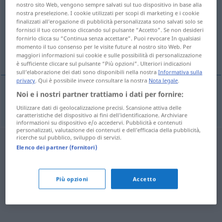
nostro sito Web, vengono sempre salvati sul tuo dispositivo in base alla
nostra preselezione. I cookie utilizzati per scopi di marketing e i cookie
Panoramica di tutte le traduzion
finalizzati all’erogazione di pubblicità personalizzata sono salvati solo se
(Fai clic sulla/Tocca traduzione per maggiori dettagli)
fornisci il tuo consenso cliccando sul pulsante “Accetto”. Se non desideri
fornirlo clicca su “Continua senza accettare”. Puoi revocare In qualsiasi
momento il tuo consenso per le visite future al nostro sito Web. Per
trough of low pressure
maggiori informazioni sui cookie e sulle possibilità di personalizzazione
è sufficiente cliccare sul pulsante “Più opzioni”. Ulteriori indicazioni
sull’elaborazione dei dati sono disponibili nella nostra
Informativa sulla
privacy
. Qui è possibile invece consultare la nostra
Nota legale
.
Noi e i nostri partner trattiamo i dati per fornire:
trough
of
low
pressure
Tiefdruckrinne
METEO
Utilizzare dati di geolocalizzazione precisi. Scansione attiva delle
caratteristiche del dispositivo ai fini dell’identificazione. Archiviare
informazioni su dispositivo e/o accedervi. Pubblicità e contenuti
personalizzati, valutazione dei contenuti e dell’efficacia della pubblicità,
ricerche sul pubblico, sviluppo di servizi.
Elenco dei partner (fornitori)
Più opzioni
Accetto