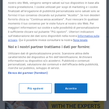
nostro sito Web, vengono sempre salvati sul tuo dispositivo in base alla
nostra preselezione. I cookie utilizzati per scopi di marketing e i cookie
Panoramica di tutte le traduzion
finalizzati all’erogazione di pubblicità personalizzata sono salvati solo se
(Fai clic sulla/Tocca traduzione per maggiori dettagli)
fornisci il tuo consenso cliccando sul pulsante “Accetto”. Se non desideri
fornirlo clicca su “Continua senza accettare”. Puoi revocare In qualsiasi
momento il tuo consenso per le visite future al nostro sito Web. Per
vorführen, zur Schau tragen
maggiori informazioni sui cookie e sulle possibilità di personalizzazione
è sufficiente cliccare sul pulsante “Più opzioni”. Ulteriori indicazioni
sull’elaborazione dei dati sono disponibili nella nostra
Informativa sulla
privacy
. Qui è possibile invece consultare la nostra
Nota legale
.
Noi e i nostri partner trattiamo i dati per fornire:
vorführen
showen
Utilizzare dati di geolocalizzazione precisi. Scansione attiva delle
caratteristiche del dispositivo ai fini dell’identificazione. Archiviare
informazioni su dispositivo e/o accedervi. Pubblicità e contenuti
zur
Schau
tragen
showen
personalizzati, valutazione dei contenuti e dell’efficacia della pubblicità,
ricerche sul pubblico, sviluppo di servizi.
Elenco dei partner (fornitori)
Più opzioni
Accetto