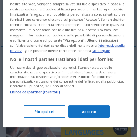
nostro sito Web, vengono sempre salvati sul tuo dispositivo in base alla
nostra preselezione. I cookie utilizzati per scopi di marketing e i cookie
Panoramica di tutte le traduzion
finalizzati all’erogazione di pubblicità personalizzata sono salvati solo se
(Fai clic sulla/Tocca traduzione per maggiori dettagli)
fornisci il tuo consenso cliccando sul pulsante “Accetto”. Se non desideri
fornirlo clicca su “Continua senza accettare”. Puoi revocare In qualsiasi
momento il tuo consenso per le visite future al nostro sito Web. Per
man schläft
maggiori informazioni sui cookie e sulle possibilità di personalizzazione
è sufficiente cliccare sul pulsante “Più opzioni”. Ulteriori indicazioni
sull’elaborazione dei dati sono disponibili nella nostra
Informativa sulla
privacy
. Qui è possibile invece consultare la nostra
Nota legale
.
esempi
Noi e i nostri partner trattiamo i dati per fornire:
Utilizzare dati di geolocalizzazione precisi. Scansione attiva delle
uyunur
caratteristiche del dispositivo ai fini dell’identificazione. Archiviare
informazioni su dispositivo e/o accedervi. Pubblicità e contenuti
man schläft
personalizzati, valutazione dei contenuti e dell’efficacia della pubblicità,
ricerche sul pubblico, sviluppo di servizi.
Elenco dei partner (fornitori)
Più opzioni
Accetto