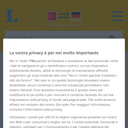
La vostra privacy è per noi molto importante
Dizionario Turco-Tedesco
uyunmak
Noi e i nostri
716
partner archiviamo e accediamo ai dati personali, come
i dati di navigazione gli o identificatori univoci, sul tuo dispositivo.
Traduzione Turco-Tedesco per
Selezionando Accetto, abiliti le tecnologie di tracciamento affinché
supportino gli scopi mostrati alla voce "Noi e i nostri partner trattiamo i
"uyunmak"
dati da fornire". Nel caso in cui queste tecnologie dovessero essere
disabilitate, alcuni contenuti e annunci visualizzati potrebbero non
essere rilevanti. Puoi accedere nuovamente a questo menu per
"uyunmak" traduzione Tedesco
modificare le tue scelte o per revocare il consenso facendo clic sul link
Impostazioni sulla privacy in fondo alla pagina web. Tali scelte avranno
effetto nel contesto del nostro Sito web. Per maggiori informazioni,
consulta l'Informativa sulla privacy.
„uyunmak“
Utilizziamo i cookie per offrirti la miglior esperienza possibile sul nostro
sito Web e per comunicare meglio con te. I cookie essenziali, funzionali e
statistici, necessari per il funzionamento e per l’analisi statistica del
uyunmak
→
uyumak
<
pass
>