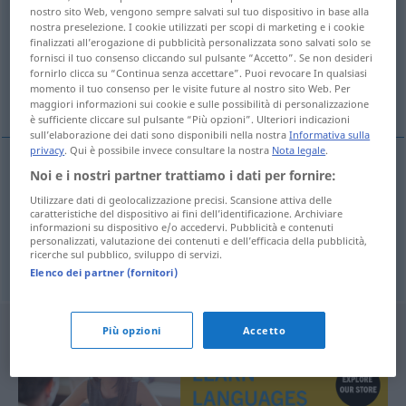
nostro sito Web, vengono sempre salvati sul tuo dispositivo in base alla
nostra preselezione. I cookie utilizzati per scopi di marketing e i cookie
Panoramica di tutte le traduzion
finalizzati all’erogazione di pubblicità personalizzata sono salvati solo se
(Fai clic sulla/Tocca traduzione per maggiori dettagli)
fornisci il tuo consenso cliccando sul pulsante “Accetto”. Se non desideri
fornirlo clicca su “Continua senza accettare”. Puoi revocare In qualsiasi
momento il tuo consenso per le visite future al nostro sito Web. Per
schläfrig, unausgeschlafen
maggiori informazioni sui cookie e sulle possibilità di personalizzazione
è sufficiente cliccare sul pulsante “Più opzioni”. Ulteriori indicazioni
sull’elaborazione dei dati sono disponibili nella nostra
Informativa sulla
privacy
. Qui è possibile invece consultare la nostra
Nota legale
.
Noi e i nostri partner trattiamo i dati per fornire:
schläfrig
uykulu
Utilizzare dati di geolocalizzazione precisi. Scansione attiva delle
caratteristiche del dispositivo ai fini dell’identificazione. Archiviare
informazioni su dispositivo e/o accedervi. Pubblicità e contenuti
unausgeschlafen
uykulu
personalizzati, valutazione dei contenuti e dell’efficacia della pubblicità,
ricerche sul pubblico, sviluppo di servizi.
Elenco dei partner (fornitori)
Più opzioni
Accetto