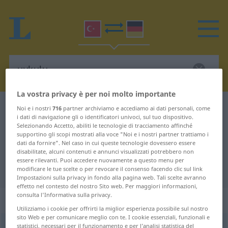
La vostra privacy è per noi molto importante
Dizionario Turco-Tedesco
uykulu
Noi e i nostri
716
partner archiviamo e accediamo ai dati personali, come
i dati di navigazione gli o identificatori univoci, sul tuo dispositivo.
Traduzione Turco-Tedesco per
Selezionando Accetto, abiliti le tecnologie di tracciamento affinché
supportino gli scopi mostrati alla voce "Noi e i nostri partner trattiamo i
"uykulu"
dati da fornire". Nel caso in cui queste tecnologie dovessero essere
disabilitate, alcuni contenuti e annunci visualizzati potrebbero non
essere rilevanti. Puoi accedere nuovamente a questo menu per
"uykulu" traduzione Tedesco
modificare le tue scelte o per revocare il consenso facendo clic sul link
Impostazioni sulla privacy in fondo alla pagina web. Tali scelte avranno
effetto nel contesto del nostro Sito web. Per maggiori informazioni,
consulta l'Informativa sulla privacy.
„uykulu“
Utilizziamo i cookie per offrirti la miglior esperienza possibile sul nostro
sito Web e per comunicare meglio con te. I cookie essenziali, funzionali e
uykulu
statistici, necessari per il funzionamento e per l’analisi statistica del