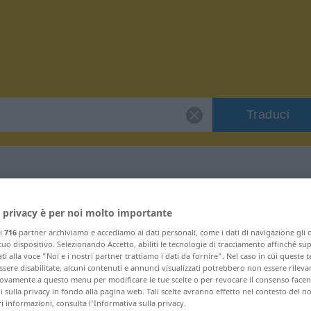
Traduci
 "Uygur"
 privacy è per noi molto importante
ri
716
partner archiviamo e accediamo ai dati personali, come i dati di navigazione gli o
 tuo dispositivo. Selezionando Accetto, abiliti le tecnologie di tracciamento affinché su
ti alla voce "Noi e i nostri partner trattiamo i dati da fornire". Nel caso in cui queste 
sere disabilitate, alcuni contenuti e annunci visualizzati potrebbero non essere rileva
vamente a questo menu per modificare le tue scelte o per revocare il consenso facendo
 sulla privacy in fondo alla pagina web. Tali scelte avranno effetto nel contesto del n
 informazioni, consulta l'Informativa sulla privacy.