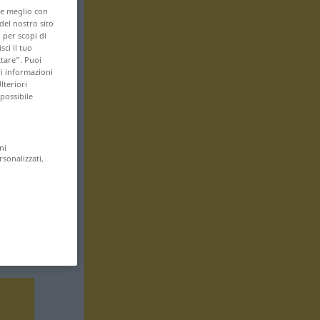
are meglio con
 del nostro sito
 per scopi di
sci il tuo
ttare”. Puoi
ri informazioni
lteriori
 possibile
ni
rsonalizzati,