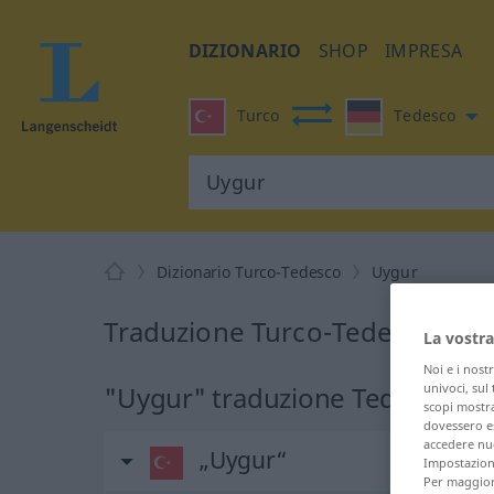
DIZIONARIO
SHOP
IMPRESA
Turco
Tedesco
Dizionario Turco-Tedesco
Uygur
Traduzione Turco-Tedesco per
La vostra
Noi e i nost
univoci, sul
"Uygur" traduzione Tedesco
scopi mostra
dovessero es
accedere nuo
„Uygur“
Impostazioni
Per maggiori