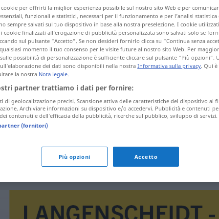
i cookie per offrirti la miglior esperienza possibile sul nostro sito Web e per comunic
essenziali, funzionali e statistici, necessari per il funzionamento e per l’analisi statistica
 sempre salvati sul tuo dispositivo in base alla nostra preselezione. I cookie utilizzati
i cookie finalizzati all’erogazione di pubblicità personalizzata sono salvati solo se forni
ccando sul pulsante “Accetto”. Se non desideri fornirlo clicca su “Continua senza acce
tagli)
qualsiasi momento il tuo consenso per le visite future al nostro sito Web. Per maggio
sulle possibilità di personalizzazione è sufficiente cliccare sul pulsante “Più opzioni”. U
sull’elaborazione dei dati sono disponibili nella nostra
Informativa sulla privacy
. Qui è
ltare la nostra
Nota legale
.
ostri partner trattiamo i dati per fornire:
ti di geolocalizzazione precisi. Scansione attiva delle caratteristiche del dispositivo ai fi
Uygur
icazione. Archiviare informazioni su dispositivo e/o accedervi. Pubblicità e contenuti pe
ei contenuti e dell’efficacia della pubblicità, ricerche sul pubblico, sviluppo di servizi.
partner (fornitori)
Uygur
Più opzioni
Accetto