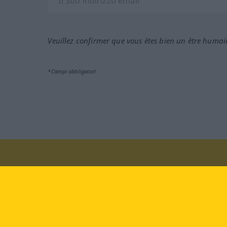
Veuillez confirmer que vous êtes bien un être humai
*Campi obbligatori
Vieni a farci visita al sito:
fa