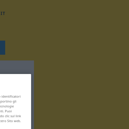
IT
 identificatori
pportino gli
tecnologie
nti. Puoi
 clic sul link
ostro Sito web.