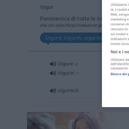
Utilizziamo 
Uygur
te. I cookie 
Web, vengono
Panoramica di tutte le traduzion
marketing e 
consenso cli
(Fai clic sulla/Tocca traduzione per maggiori det
revocare In 
sui cookie e 
Uigure, Uigurin, uigurisch
indicazioni 
invece consu
Noi e i n
Utilizzare da
Uigure
dell’identif
M
valutazione d
Uigurin
F
Elenco dei 
uigurisch