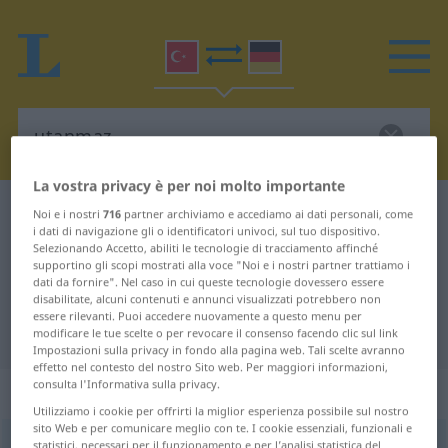
La vostra privacy è per noi molto importante
Dizionario Turco-Tedesco
utanmaz
Noi e i nostri
716
partner archiviamo e accediamo ai dati personali, come
i dati di navigazione gli o identificatori univoci, sul tuo dispositivo.
Traduzione Turco-Tedesco per
Selezionando Accetto, abiliti le tecnologie di tracciamento affinché
supportino gli scopi mostrati alla voce "Noi e i nostri partner trattiamo i
"utanmaz"
dati da fornire". Nel caso in cui queste tecnologie dovessero essere
disabilitate, alcuni contenuti e annunci visualizzati potrebbero non
essere rilevanti. Puoi accedere nuovamente a questo menu per
"utanmaz" traduzione Tedesco
modificare le tue scelte o per revocare il consenso facendo clic sul link
Impostazioni sulla privacy in fondo alla pagina web. Tali scelte avranno
effetto nel contesto del nostro Sito web. Per maggiori informazioni,
consulta l'Informativa sulla privacy.
„utanmaz“
Utilizziamo i cookie per offrirti la miglior esperienza possibile sul nostro
sito Web e per comunicare meglio con te. I cookie essenziali, funzionali e
utanmaz
statistici, necessari per il funzionamento e per l’analisi statistica del
,
utanmazca