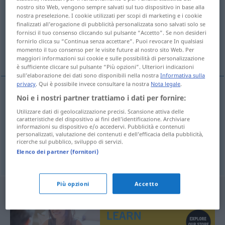
nostro sito Web, vengono sempre salvati sul tuo dispositivo in base alla
nostra preselezione. I cookie utilizzati per scopi di marketing e i cookie
Panoramica di tutte le traduzion
finalizzati all’erogazione di pubblicità personalizzata sono salvati solo se
(Fai clic sulla/Tocca traduzione per maggiori dettagli)
fornisci il tuo consenso cliccando sul pulsante “Accetto”. Se non desideri
fornirlo clicca su “Continua senza accettare”. Puoi revocare In qualsiasi
momento il tuo consenso per le visite future al nostro sito Web. Per
unverschämt, schamlos, schändlich
maggiori informazioni sui cookie e sulle possibilità di personalizzazione
è sufficiente cliccare sul pulsante “Più opzioni”. Ulteriori indicazioni
sull’elaborazione dei dati sono disponibili nella nostra
Informativa sulla
privacy
. Qui è possibile invece consultare la nostra
Nota legale
.
Noi e i nostri partner trattiamo i dati per fornire:
unverschämt
utanmaz
Utilizzare dati di geolocalizzazione precisi. Scansione attiva delle
caratteristiche del dispositivo ai fini dell’identificazione. Archiviare
informazioni su dispositivo e/o accedervi. Pubblicità e contenuti
schamlos
utanmaz
personalizzati, valutazione dei contenuti e dell’efficacia della pubblicità,
ricerche sul pubblico, sviluppo di servizi.
schändlich
utanmaz
Elenco dei partner (fornitori)
Più opzioni
Accetto