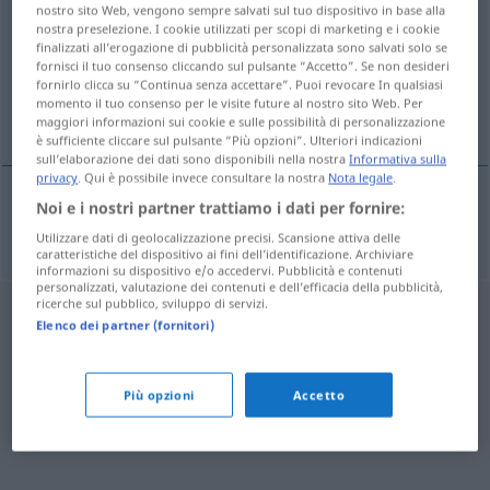
nostro sito Web, vengono sempre salvati sul tuo dispositivo in base alla
nostra preselezione. I cookie utilizzati per scopi di marketing e i cookie
Panoramica di tutte le traduzion
finalizzati all’erogazione di pubblicità personalizzata sono salvati solo se
(Fai clic sulla/Tocca traduzione per maggiori dettagli)
fornisci il tuo consenso cliccando sul pulsante “Accetto”. Se non desideri
fornirlo clicca su “Continua senza accettare”. Puoi revocare In qualsiasi
momento il tuo consenso per le visite future al nostro sito Web. Per
Schiffsschraube
maggiori informazioni sui cookie e sulle possibilità di personalizzazione
è sufficiente cliccare sul pulsante “Più opzioni”. Ulteriori indicazioni
sull’elaborazione dei dati sono disponibili nella nostra
Informativa sulla
privacy
. Qui è possibile invece consultare la nostra
Nota legale
.
Noi e i nostri partner trattiamo i dati per fornire:
(Schiffs)Schraube
uskur
F
Utilizzare dati di geolocalizzazione precisi. Scansione attiva delle
caratteristiche del dispositivo ai fini dell’identificazione. Archiviare
informazioni su dispositivo e/o accedervi. Pubblicità e contenuti
personalizzati, valutazione dei contenuti e dell’efficacia della pubblicità,
ricerche sul pubblico, sviluppo di servizi.
Elenco dei partner (fornitori)
Più opzioni
Accetto