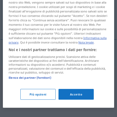
nostro sito Web, vengono sempre salvati sul tuo dispositivo in base alla
nostra preselezione. I cookie utilizzati per scopi di marketing e i cookie
Panoramica di tutte le traduzion
finalizzati all’erogazione di pubblicità personalizzata sono salvati solo se
(Fai clic sulla/Tocca traduzione per maggiori dettagli)
fornisci il tuo consenso cliccando sul pulsante “Accetto”. Se non desideri
fornirlo clicca su “Continua senza accettare”. Puoi revocare In qualsiasi
momento il tuo consenso per le visite future al nostro sito Web. Per
Urdu
maggiori informazioni sui cookie e sulle possibilità di personalizzazione
è sufficiente cliccare sul pulsante “Più opzioni”. Ulteriori indicazioni
sull’elaborazione dei dati sono disponibili nella nostra
Informativa sulla
privacy
. Qui è possibile invece consultare la nostra
Nota legale
.
Noi e i nostri partner trattiamo i dati per fornire:
Urdu
Urduca
N
Utilizzare dati di geolocalizzazione precisi. Scansione attiva delle
caratteristiche del dispositivo ai fini dell’identificazione. Archiviare
informazioni su dispositivo e/o accedervi. Pubblicità e contenuti
personalizzati, valutazione dei contenuti e dell’efficacia della pubblicità,
ricerche sul pubblico, sviluppo di servizi.
Elenco dei partner (fornitori)
Più opzioni
Accetto