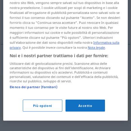
nostro sito Web, vengono sempre salvati sul tuo dispositivo in base alla
nostra preselezione. I cookie utilizzati per scopi di marketing e i cookie
Panoramica di tutte le traduzion
finalizzati all’erogazione di pubblicità personalizzata sono salvati solo se
(Fai clic sulla/Tocca traduzione per maggiori dettagli)
fornisci il tuo consenso cliccando sul pulsante “Accetto”. Se non desideri
fornirlo clicca su “Continua senza accettare”. Puoi revocare In qualsiasi
momento il tuo consenso per le visite future al nostro sito Web. Per
sehr brav
maggiori informazioni sui cookie e sulle possibilità di personalizzazione
è sufficiente cliccare sul pulsante “Più opzioni”. Ulteriori indicazioni
sull’elaborazione dei dati sono disponibili nella nostra
Informativa sulla
privacy
. Qui è possibile invece consultare la nostra
Nota legale
.
Noi e i nostri partner trattiamo i dati per fornire:
sehr
brav
Kind
upuslu
Utilizzare dati di geolocalizzazione precisi. Scansione attiva delle
caratteristiche del dispositivo ai fini dell’identificazione. Archiviare
informazioni su dispositivo e/o accedervi. Pubblicità e contenuti
personalizzati, valutazione dei contenuti e dell’efficacia della pubblicità,
ricerche sul pubblico, sviluppo di servizi.
Elenco dei partner (fornitori)
Più opzioni
Accetto