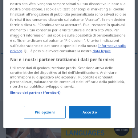
nostro sito Web, vengono sempre salvati sul tuo dispositivo in base alla
nostra preselezione. I cookie utilizzati per scopi di marketing e i cookie
Panoramica di tutte le traduzion
finalizzati all’erogazione di pubblicità personalizzata sono salvati solo se
(Fai clic sulla/Tocca traduzione per maggiori dettagli)
fornisci il tuo consenso cliccando sul pulsante “Accetto”. Se non desideri
fornirlo clicca su “Continua senza accettare”. Puoi revocare In qualsiasi
momento il tuo consenso per le visite future al nostro sito Web. Per
Mensch!, Menschenskind!, zum
maggiori informazioni sui cookie e sulle possibilità di personalizzazione
Donnerwetter!
è sufficiente cliccare sul pulsante “Più opzioni”. Ulteriori indicazioni
sull’elaborazione dei dati sono disponibili nella nostra
Informativa sulla
privacy
. Qui è possibile invece consultare la nostra
Nota legale
.
Noi e i nostri partner trattiamo i dati per fornire:
Utilizzare dati di geolocalizzazione precisi. Scansione attiva delle
Mensch!, Menschenskind!
ulan
caratteristiche del dispositivo ai fini dell’identificazione. Archiviare
informazioni su dispositivo e/o accedervi. Pubblicità e contenuti
personalizzati, valutazione dei contenuti e dell’efficacia della pubblicità,
zum
Donnerwetter!
wütend
ulan
ricerche sul pubblico, sviluppo di servizi.
Elenco dei partner (fornitori)
Più opzioni
Accetto