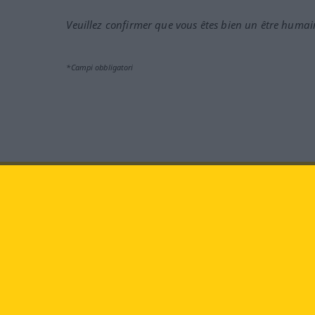
Veuillez confirmer que vous êtes bien un être humai
*Campi obbligatori
Vieni a farci visita al sito:
fa
Langenscheidt