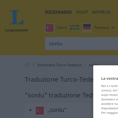
DIZIONARIO
SHOP
IMPRESA
Turco
Tedesco
Dizionario Turco-Tedesco
sonlu
Traduzione Turco-Tedesco per
La vostra
Noi e i nost
univoci, sul
"sonlu" traduzione Tedesco
scopi mostra
dovessero es
accedere nuo
Impostazioni
„sonlu“
Per maggiori