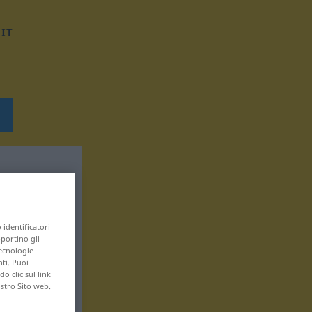
IT
 identificatori
pportino gli
tecnologie
nti. Puoi
 clic sul link
ostro Sito web.