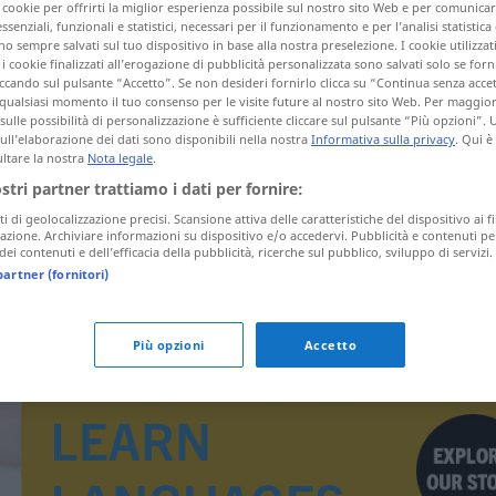
i cookie per offrirti la miglior esperienza possibile sul nostro sito Web e per comunic
essenziali, funzionali e statistici, necessari per il funzionamento e per l’analisi statistica
 sempre salvati sul tuo dispositivo in base alla nostra preselezione. I cookie utilizzati
i cookie finalizzati all’erogazione di pubblicità personalizzata sono salvati solo se forni
ccando sul pulsante “Accetto”. Se non desideri fornirlo clicca su “Continua senza acce
tagli)
qualsiasi momento il tuo consenso per le visite future al nostro sito Web. Per maggio
sulle possibilità di personalizzazione è sufficiente cliccare sul pulsante “Più opzioni”. U
sull’elaborazione dei dati sono disponibili nella nostra
Informativa sulla privacy
. Qui è
ltare la nostra
Nota legale
.
ostri partner trattiamo i dati per fornire:
ti di geolocalizzazione precisi. Scansione attiva delle caratteristiche del dispositivo ai fi
icazione. Archiviare informazioni su dispositivo e/o accedervi. Pubblicità e contenuti pe
sonlu
ei contenuti e dell’efficacia della pubblicità, ricerche sul pubblico, sviluppo di servizi.
partner (fornitori)
Più opzioni
Accetto