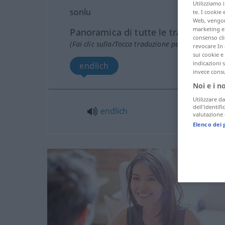
Utilizziamo 
sonlu
te. I cookie 
Web, vengono
marketing e 
Panoramica di tutte le traduzion
consenso cli
(Fai clic sulla/Tocca traduzione per maggiori det
revocare In 
sui cookie e 
indicazioni 
endlich
invece consu
Noi e i n
Utilizzare da
dell’identif
endlich
valutazione d
Elenco dei 