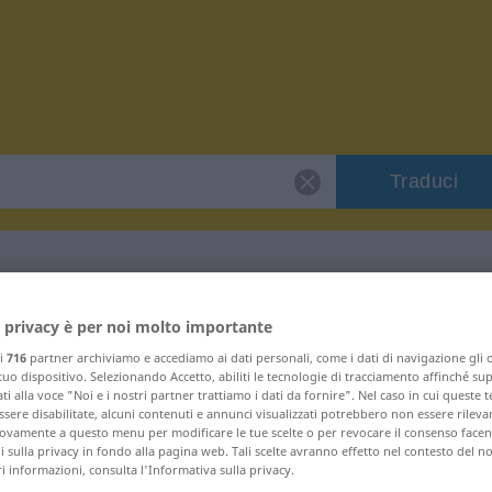
Traduci
 "sonlu"
 privacy è per noi molto importante
ri
716
partner archiviamo e accediamo ai dati personali, come i dati di navigazione gli o
 tuo dispositivo. Selezionando Accetto, abiliti le tecnologie di tracciamento affinché su
ti alla voce "Noi e i nostri partner trattiamo i dati da fornire". Nel caso in cui queste 
sere disabilitate, alcuni contenuti e annunci visualizzati potrebbero non essere rileva
vamente a questo menu per modificare le tue scelte o per revocare il consenso facendo
 sulla privacy in fondo alla pagina web. Tali scelte avranno effetto nel contesto del n
 informazioni, consulta l'Informativa sulla privacy.