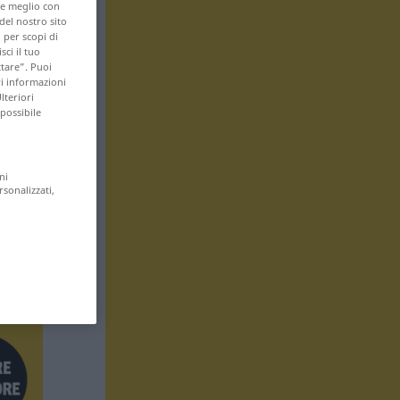
are meglio con
 del nostro sito
 per scopi di
sci il tuo
ttare”. Puoi
ri informazioni
lteriori
 possibile
ni
rsonalizzati,