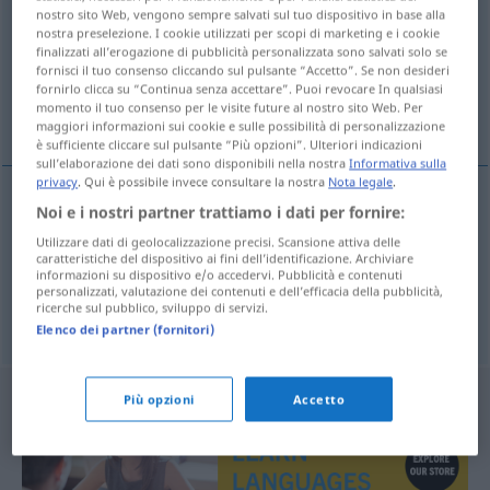
nostro sito Web, vengono sempre salvati sul tuo dispositivo in base alla
nostra preselezione. I cookie utilizzati per scopi di marketing e i cookie
Panoramica di tutte le traduzion
finalizzati all’erogazione di pubblicità personalizzata sono salvati solo se
(Fai clic sulla/Tocca traduzione per maggiori dettagli)
fornisci il tuo consenso cliccando sul pulsante “Accetto”. Se non desideri
fornirlo clicca su “Continua senza accettare”. Puoi revocare In qualsiasi
momento il tuo consenso per le visite future al nostro sito Web. Per
Landschaft, Landschaftsbild
maggiori informazioni sui cookie e sulle possibilità di personalizzazione
è sufficiente cliccare sul pulsante “Più opzioni”. Ulteriori indicazioni
sull’elaborazione dei dati sono disponibili nella nostra
Informativa sulla
privacy
. Qui è possibile invece consultare la nostra
Nota legale
.
Noi e i nostri partner trattiamo i dati per fornire:
Landschaft
peyzaj
F
Utilizzare dati di geolocalizzazione precisi. Scansione attiva delle
caratteristiche del dispositivo ai fini dell’identificazione. Archiviare
informazioni su dispositivo e/o accedervi. Pubblicità e contenuti
Landschaftsbild
peyzaj
N
personalizzati, valutazione dei contenuti e dell’efficacia della pubblicità,
ricerche sul pubblico, sviluppo di servizi.
Elenco dei partner (fornitori)
Più opzioni
Accetto