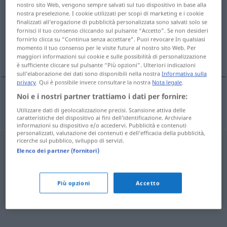
nostro sito Web, vengono sempre salvati sul tuo dispositivo in base alla
nostra preselezione. I cookie utilizzati per scopi di marketing e i cookie
Panoramica di tutte le traduzion
finalizzati all’erogazione di pubblicità personalizzata sono salvati solo se
(Fai clic sulla/Tocca traduzione per maggiori dettagli)
fornisci il tuo consenso cliccando sul pulsante “Accetto”. Se non desideri
fornirlo clicca su “Continua senza accettare”. Puoi revocare In qualsiasi
momento il tuo consenso per le visite future al nostro sito Web. Per
geheimnisvoll
maggiori informazioni sui cookie e sulle possibilità di personalizzazione
è sufficiente cliccare sul pulsante “Più opzioni”. Ulteriori indicazioni
sull’elaborazione dei dati sono disponibili nella nostra
Informativa sulla
privacy
. Qui è possibile invece consultare la nostra
Nota legale
.
Noi e i nostri partner trattiamo i dati per fornire:
geheimnisvoll
esrarengiz
Utilizzare dati di geolocalizzazione precisi. Scansione attiva delle
caratteristiche del dispositivo ai fini dell’identificazione. Archiviare
informazioni su dispositivo e/o accedervi. Pubblicità e contenuti
personalizzati, valutazione dei contenuti e dell’efficacia della pubblicità,
ricerche sul pubblico, sviluppo di servizi.
Elenco dei partner (fornitori)
Più opzioni
Accetto