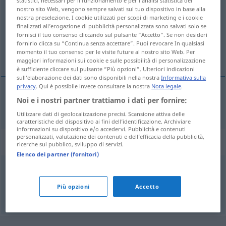
statistici, necessari per il funzionamento e per l’analisi statistica del
nostro sito Web, vengono sempre salvati sul tuo dispositivo in base alla
Panoramica di tutte le traduzion
nostra preselezione. I cookie utilizzati per scopi di marketing e i cookie
finalizzati all’erogazione di pubblicità personalizzata sono salvati solo se
(Fai clic sulla/Tocca traduzione per maggiori dettagli)
fornisci il tuo consenso cliccando sul pulsante “Accetto”. Se non desideri
fornirlo clicca su “Continua senza accettare”. Puoi revocare In qualsiasi
fakirleşmiş
momento il tuo consenso per le visite future al nostro sito Web. Per
maggiori informazioni sui cookie e sulle possibilità di personalizzazione
è sufficiente cliccare sul pulsante “Più opzioni”. Ulteriori indicazioni
sull’elaborazione dei dati sono disponibili nella nostra
Informativa sulla
privacy
. Qui è possibile invece consultare la nostra
Nota legale
.
Noi e i nostri partner trattiamo i dati per fornire:
fakirleşmiş
verarmt
Utilizzare dati di geolocalizzazione precisi. Scansione attiva delle
caratteristiche del dispositivo ai fini dell’identificazione. Archiviare
informazioni su dispositivo e/o accedervi. Pubblicità e contenuti
personalizzati, valutazione dei contenuti e dell’efficacia della pubblicità,
Sinonimi per "verarmt"
ricerche sul pubblico, sviluppo di servizi.
Elenco dei partner (fornitori)
arm
,
finanzschwach
,
bedürftig
,
mittellos
,
ärmlich
Più opzioni
Accetto
© OpenThesaurus.de