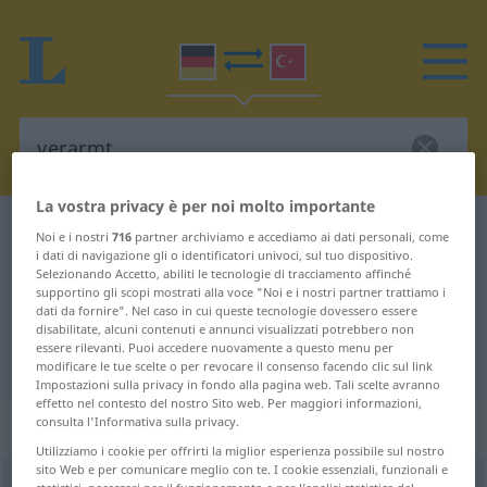
La vostra privacy è per noi molto importante
Dizionario Tedesco-Turco
verarmt
Noi e i nostri
716
partner archiviamo e accediamo ai dati personali, come
i dati di navigazione gli o identificatori univoci, sul tuo dispositivo.
Traduzione Tedesco-Turco per
Selezionando Accetto, abiliti le tecnologie di tracciamento affinché
supportino gli scopi mostrati alla voce "Noi e i nostri partner trattiamo i
"verarmt"
dati da fornire". Nel caso in cui queste tecnologie dovessero essere
disabilitate, alcuni contenuti e annunci visualizzati potrebbero non
essere rilevanti. Puoi accedere nuovamente a questo menu per
"verarmt" traduzione Turco
modificare le tue scelte o per revocare il consenso facendo clic sul link
Impostazioni sulla privacy in fondo alla pagina web. Tali scelte avranno
effetto nel contesto del nostro Sito web. Per maggiori informazioni,
„verarmt“
: Adjektiv, adjektivisch
consulta l'Informativa sulla privacy.
Utilizziamo i cookie per offrirti la miglior esperienza possibile sul nostro
sito Web e per comunicare meglio con te. I cookie essenziali, funzionali e
verarmt
adj