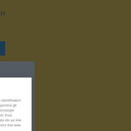
IT
 identificatori
pportino gli
tecnologie
nti. Puoi
 clic sul link
ostro Sito web.