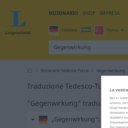
DIZIONARIO
SHOP
IMPRESA
Tedesco
Turco
Dizionario Tedesco-Turco
Gegenwirkung
Traduzione Tedesco-Turco pe
La vostra
Noi e i nost
"Gegenwirkung" traduzione Tu
univoci, sul
scopi mostra
dovessero es
accedere nuo
„Gegenwirkung“
: weiblich
Impostazioni
Per maggiori