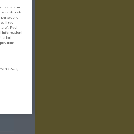
are meglio con
 del nostro sito
 per scopi di
sci il tuo
ttare”. Puoi
ri informazioni
lteriori
 possibile
ni
rsonalizzati,