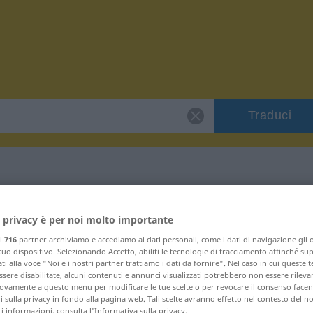
Traduci
r "Gegenwirkung"
 privacy è per noi molto importante
ri
716
partner archiviamo e accediamo ai dati personali, come i dati di navigazione gli o
rco
 tuo dispositivo. Selezionando Accetto, abiliti le tecnologie di tracciamento affinché su
ti alla voce "Noi e i nostri partner trattiamo i dati da fornire". Nel caso in cui queste 
sere disabilitate, alcuni contenuti e annunci visualizzati potrebbero non essere rileva
vamente a questo menu per modificare le tue scelte o per revocare il consenso facendo
 sulla privacy in fondo alla pagina web. Tali scelte avranno effetto nel contesto del n
 informazioni, consulta l'Informativa sulla privacy.