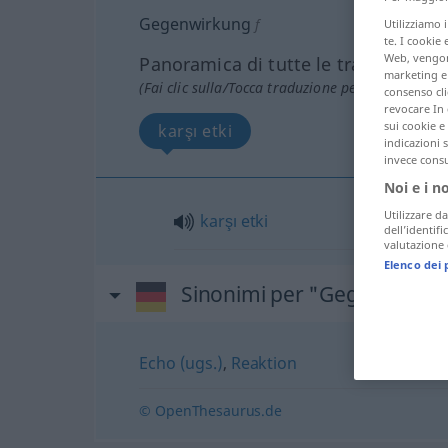
Gegenwirkung
f
Utilizziamo 
te. I cookie 
Web, vengono
Panoramica di tutte le traduzion
marketing e 
(Fai clic sulla/Tocca traduzione per maggiori det
consenso cli
revocare In 
sui cookie e 
karşı etki
indicazioni 
invece consu
Noi e i n
Utilizzare da
karşı
etki
dell’identif
valutazione d
Elenco dei 
Sinonimi per "Gegenwirku
Echo (ugs.)
,
Reaktion
© OpenThesaurus.de