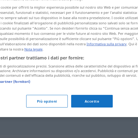
i cookie per offrirti la miglior esperienza possibile sul nostro sito Web e per comunic
essenziali, funzionali e statistici, necessari per il funzionamento e per l’analisi statistica
 sempre salvati sul tuo dispositivo in base alla nostra preselezione. I cookie utilizzati
i cookie finalizzati all’erogazione di pubblicità personalizzata sono salvati solo se forni
tagli)
ccando sul pulsante “Accetto”. Se non desideri fornirlo clicca su “Continua senza acce
qualsiasi momento il tuo consenso per le visite future al nostro sito Web. Per maggio
sulle possibilità di personalizzazione è sufficiente cliccare sul pulsante “Più opzioni”. U
sull’elaborazione dei dati sono disponibili nella nostra
Informativa sulla privacy
. Qui è
ltare la nostra
Nota legale
.
ostri partner trattiamo i dati per fornire:
ti di geolocalizzazione precisi. Scansione attiva delle caratteristiche del dispositivo ai fi
Gegenwirkung
icazione. Archiviare informazioni su dispositivo e/o accedervi. Pubblicità e contenuti pe
ei contenuti e dell’efficacia della pubblicità, ricerche sul pubblico, sviluppo di servizi.
partner (fornitori)
ng"
Più opzioni
Accetto