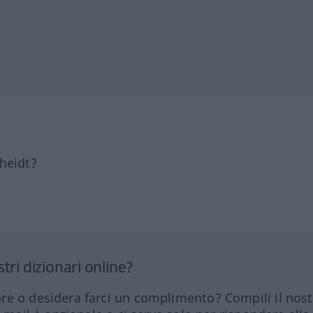
heidt?
tri dizionari online?
re o desidera farci un complimento? Compili il nos