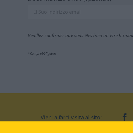
Veuillez confirmer que vous êtes bien un être humai
*Campi obbligatori
Vieni a farci visita al sito:
fa