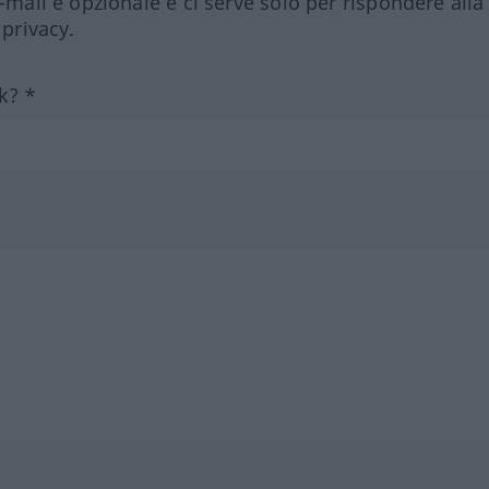
e-mail è opzionale e ci serve solo per rispondere alla
 privacy.
k? *