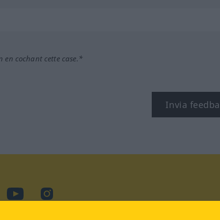
n en cochant cette case.*
Invia feedb
cebook
YouTube
Instagram