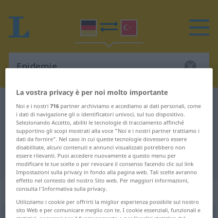
La vostra privacy è per noi molto importante
Dizionario Tedesco-Turco
Epidemie
Noi e i nostri
716
partner archiviamo e accediamo ai dati personali, come
i dati di navigazione gli o identificatori univoci, sul tuo dispositivo.
Traduzione Tedesco-Turco per
Selezionando Accetto, abiliti le tecnologie di tracciamento affinché
supportino gli scopi mostrati alla voce "Noi e i nostri partner trattiamo i
"Epidemie"
dati da fornire". Nel caso in cui queste tecnologie dovessero essere
disabilitate, alcuni contenuti e annunci visualizzati potrebbero non
essere rilevanti. Puoi accedere nuovamente a questo menu per
"Epidemie" traduzione Turco
modificare le tue scelte o per revocare il consenso facendo clic sul link
Impostazioni sulla privacy in fondo alla pagina web. Tali scelte avranno
effetto nel contesto del nostro Sito web. Per maggiori informazioni,
„Epidemie“
: weiblich
consulta l'Informativa sulla privacy.
Utilizziamo i cookie per offrirti la miglior esperienza possibile sul nostro
sito Web e per comunicare meglio con te. I cookie essenziali, funzionali e
Epidemie
f
<
Epidemie
;
-n
>