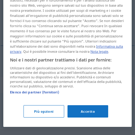
statistici, necessari per il funzionamento e per l’analisi statistica del
nostro sito Web, vengono sempre salvati sul tuo dispositivo in base alla
Panoramica di tutte le traduzion
nostra preselezione. I cookie utilizzati per scopi di marketing e i cookie
finalizzati all’erogazione di pubblicità personalizzata sono salvati solo se
(Fai clic sulla/Tocca traduzione per maggiori dettagli)
fornisci il tuo consenso cliccando sul pulsante “Accetto”. Se non desideri
fornirlo clicca su “Continua senza accettare”. Puoi revocare In qualsiasi
salgın hastalık
momento il tuo consenso per le visite future al nostro sito Web. Per
maggiori informazioni sui cookie e sulle possibilità di personalizzazione
è sufficiente cliccare sul pulsante “Più opzioni”. Ulteriori indicazioni
sull’elaborazione dei dati sono disponibili nella nostra
Informativa sulla
privacy
. Qui è possibile invece consultare la nostra
Nota legale
.
Noi e i nostri partner trattiamo i dati per fornire:
salgın
(hastalık)
Epidemie
Utilizzare dati di geolocalizzazione precisi. Scansione attiva delle
caratteristiche del dispositivo ai fini dell’identificazione. Archiviare
informazioni su dispositivo e/o accedervi. Pubblicità e contenuti
personalizzati, valutazione dei contenuti e dell’efficacia della pubblicità,
Sinonimi per "Epidemie"
ricerche sul pubblico, sviluppo di servizi.
Elenco dei partner (fornitori)
Plage
,
Landplage
,
Seuche
Più opzioni
Accetto
© OpenThesaurus.de