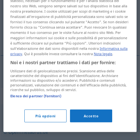
statistici, necessari per il funzionamento e per l’analisi statistica del
nostro sito Web, vengono sempre salvati sul tuo dispositivo in base alla
aerodynamisch
[aerodyˈnaːmɪʃ]
adj
nostra preselezione. I cookie utilizzati per scopi di marketing e i cookie
finalizzati all’erogazione di pubblicità personalizzata sono salvati solo se
Panoramica di tutte le traduzion
fornisci il tuo consenso cliccando sul pulsante “Accetto”. Se non desideri
(Fai clic sulla/Tocca traduzione per maggiori dettagli)
fornirlo clicca su “Continua senza accettare”. Puoi revocare In qualsiasi
momento il tuo consenso per le visite future al nostro sito Web. Per
maggiori informazioni sui cookie e sulle possibilità di personalizzazione
aerodinamik
è sufficiente cliccare sul pulsante “Più opzioni”. Ulteriori indicazioni
sull’elaborazione dei dati sono disponibili nella nostra
Informativa sulla
privacy
. Qui è possibile invece consultare la nostra
Nota legale
.
Noi e i nostri partner trattiamo i dati per fornire:
Utilizzare dati di geolocalizzazione precisi. Scansione attiva delle
aerodinamik
aerodynamisch
caratteristiche del dispositivo ai fini dell’identificazione. Archiviare
informazioni su dispositivo e/o accedervi. Pubblicità e contenuti
personalizzati, valutazione dei contenuti e dell’efficacia della pubblicità,
ricerche sul pubblico, sviluppo di servizi.
Sinonimi per "aerodynamisch"
Elenco dei partner (fornitori)
Più opzioni
Accetto
stromlinienförmig
© OpenThesaurus.de