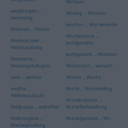
Wirrwarr
wegbringen ...
Wirsing ... Wirtstier
wehmütig
wischen ... Wochenende
Wehmut ... Weiher
Wochenkarte ...
Weihnachten ...
wohlgenährt
Weinhandlung
wohlgesinnt ... Wohnort
Weinkarte ...
Weisungsbefugnis
Wohnraum ... wonach
weit ... weither
Wonne ... Wuchs
weithin ...
Wucht ... Wunderding
Wellnessurlaub
Wunderdoktor ...
Wellpappe ... weltoffen
Wurzelbehandlung
Weltrangliste ...
Wurzelgemüse ... Wz.
Werbeabteilung