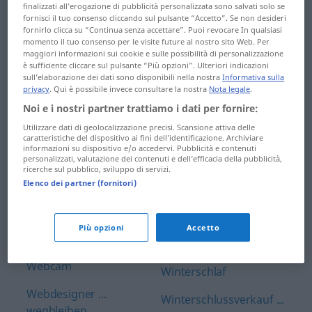
Wäscheklammer ...
finalizzati all’erogazione di pubblicità personalizzata sono salvati solo se
fornisci il tuo consenso cliccando sul pulsante “Accetto”. Se non desideri
Wahlgang
westfälisch ... Wettfahrt
fornirlo clicca su “Continua senza accettare”. Puoi revocare In qualsiasi
momento il tuo consenso per le visite future al nostro sito Web. Per
Wahlheimat ...
Wettkämpfer ...
maggiori informazioni sui cookie e sulle possibilità di personalizzazione
Wahrnehmungsvermögen
widerlich
è sufficiente cliccare sul pulsante “Più opzioni”. Ulteriori indicazioni
sull’elaborazione dei dati sono disponibili nella nostra
Informativa sulla
privacy
. Qui è possibile invece consultare la nostra
Nota legale
.
wahrsagen ... walten
widernatürlich ...
Noi e i nostri partner trattiamo i dati per fornire:
wiederaufführen
Walze ... wappnen
Utilizzare dati di geolocalizzazione precisi. Scansione attiva delle
Wiederaufleben ...
caratteristiche del dispositivo ai fini dell’identificazione. Archiviare
Ware ... Wartehäuschen
informazioni su dispositivo e/o accedervi. Pubblicità e contenuti
wiederholt
personalizzati, valutazione dei contenuti e dell’efficacia della pubblicità,
ricerche sul pubblico, sviluppo di servizi.
Warteliste ... wasserarm
Wiederholung ...
Elenco dei partner (fornitori)
Wildente
Wasseraufbereitungsanlage
... Wasserschildkröte
Wilderer ... Windeseile
Più opzioni
Accetto
Wasserschutz ...
windgeschützt ...
Webcam
Winterschlaf
Webdesigner ...
Winterschlussverkauf ...
wegbleiben