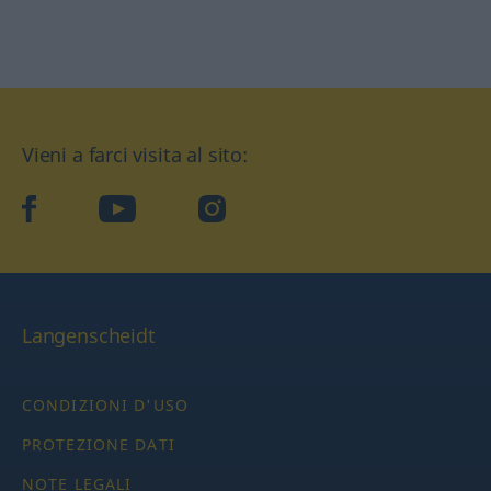
Vieni a farci visita al sito:
facebook
YouTube
Instagram
Langenscheidt
CONDIZIONI D'USO
PROTEZIONE DATI
NOTE LEGALI