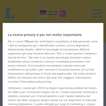
La vostra privacy è per noi molto importante
Noi e i nostri
716
partner archiviamo e accediamo ai dati personali, come
i dati di navigazione gli o identificatori univoci, sul tuo dispositivo.
Selezionando Accetto, abiliti le tecnologie di tracciamento affinché
Dizionario Tedesco-Turco
W
supportino gli scopi mostrati alla voce "Noi e i nostri partner trattiamo i
dati da fornire". Nel caso in cui queste tecnologie dovessero essere
Parole in tedesco che iniziano
disabilitate, alcuni contenuti e annunci visualizzati potrebbero non
essere rilevanti. Puoi accedere nuovamente a questo menu per
con W
modificare le tue scelte o per revocare il consenso facendo clic sul link
Impostazioni sulla privacy in fondo alla pagina web. Tali scelte avranno
effetto nel contesto del nostro Sito web. Per maggiori informazioni,
consulta l'Informativa sulla privacy.
w ... Wackelkontakt
Werbeagentur ...
Wertarbeit
Utilizziamo i cookie per offrirti la miglior esperienza possibile sul nostro
wackeln ...
sito Web e per comunicare meglio con te. I cookie essenziali, funzionali e
statistici, necessari per il funzionamento e per l’analisi statistica del
Wäschegeschäft
werten ...
nostro sito Web, vengono sempre salvati sul tuo dispositivo in base alla
westeuropäisch
nostra preselezione. I cookie utilizzati per scopi di marketing e i cookie