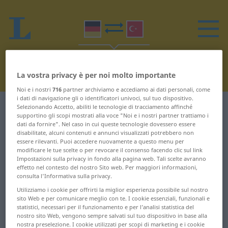
La vostra privacy è per noi molto importante
Noi e i nostri
716
partner archiviamo e accediamo ai dati personali, come
i dati di navigazione gli o identificatori univoci, sul tuo dispositivo.
Dizionario Tedesco-Turco
M
Selezionando Accetto, abiliti le tecnologie di tracciamento affinché
supportino gli scopi mostrati alla voce "Noi e i nostri partner trattiamo i
dati da fornire". Nel caso in cui queste tecnologie dovessero essere
Parole in tedesco che iniziano
disabilitate, alcuni contenuti e annunci visualizzati potrebbero non
essere rilevanti. Puoi accedere nuovamente a questo menu per
con M
modificare le tue scelte o per revocare il consenso facendo clic sul link
Impostazioni sulla privacy in fondo alla pagina web. Tali scelte avranno
effetto nel contesto del nostro Sito web. Per maggiori informazioni,
consulta l'Informativa sulla privacy.
-muffel ...
Milliarde ...
männerfeindlich
Mindestpreis
Utilizziamo i cookie per offrirti la miglior esperienza possibile sul nostro
sito Web e per comunicare meglio con te. I cookie essenziali, funzionali e
statistici, necessari per il funzionamento e per l’analisi statistica del
männlich ... Magnesium
Mindestumtausch ...
nostro sito Web, vengono sempre salvati sul tuo dispositivo in base alla
Mischbatterie
nostra preselezione. I cookie utilizzati per scopi di marketing e i cookie