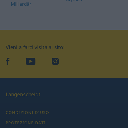
Milliardär
Vieni a farci visita al sito:
facebook
YouTube
Instagram
Langenscheidt
CONDIZIONI D'USO
PROTEZIONE DATI