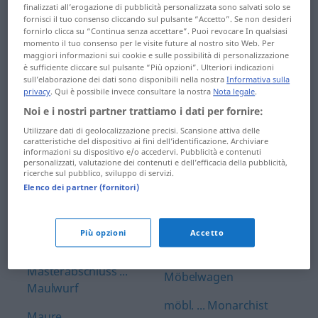
Magnet ... makaber
finalizzati all’erogazione di pubblicità personalizzata sono salvati solo se
Mischbrot ...
fornisci il tuo consenso cliccando sul pulsante “Accetto”. Se non desideri
Make-up ... Mandel
fornirlo clicca su “Continua senza accettare”. Puoi revocare In qualsiasi
missionieren
momento il tuo consenso per le visite future al nostro sito Web. Per
maggiori informazioni sui cookie e sulle possibilità di personalizzazione
Mandelentzündung ...
Misskredit ... Miterbe
è sufficiente cliccare sul pulsante “Più opzioni”. Ulteriori indicazioni
manövrierunfähig
sull’elaborazione dei dati sono disponibili nella nostra
Informativa sulla
privacy
. Qui è possibile invece consultare la nostra
Nota legale
.
miterleben ...
Manometer ...
Mitreisende
Noi e i nostri partner trattiamo i dati per fornire:
Marktanalyse
Utilizzare dati di geolocalizzazione precisi. Scansione attiva delle
mitreißen ... mittelfristig
caratteristiche del dispositivo ai fini dell’identificazione. Archiviare
Marktanteil ...
informazioni su dispositivo e/o accedervi. Pubblicità e contenuti
personalizzati, valutazione dei contenuti e dell’efficacia della pubblicità,
Maschinenbauingenieur
Mittelgebirge ...
ricerche sul pubblico, sviluppo di servizi.
Mittwoch
Elenco dei partner (fornitori)
Maschinengewehr ...
Massenarbeitslosigkeit
mittwochs ...
Modegeschäft
Più opzioni
Accetto
Massenartikel ... Master
Modejournal ...
Masterabschluss ...
Möbelwagen
Maulwurf
möbl. ... Monarchist
Maure ...