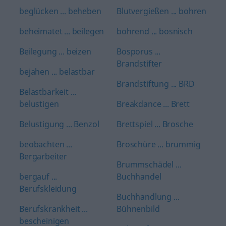
beglücken ... beheben
Blutvergießen ... bohren
beheimatet ... beilegen
bohrend ... bosnisch
Beilegung ... beizen
Bosporus ...
Brandstifter
bejahen ... belastbar
Brandstiftung ... BRD
Belastbarkeit ...
belustigen
Breakdance ... Brett
Belustigung ... Benzol
Brettspiel ... Brosche
beobachten ...
Broschüre ... brummig
Bergarbeiter
Brummschädel ...
bergauf ...
Buchhandel
Berufskleidung
Buchhandlung ...
Berufskrankheit ...
Bühnenbild
bescheinigen