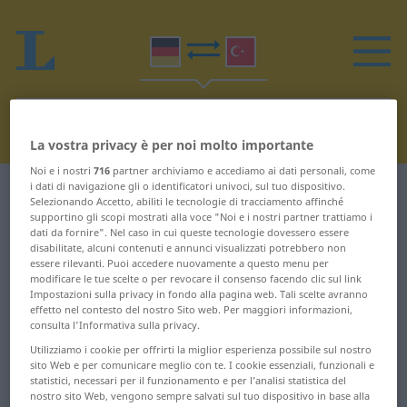
La vostra privacy è per noi molto importante
Noi e i nostri
716
partner archiviamo e accediamo ai dati personali, come
i dati di navigazione gli o identificatori univoci, sul tuo dispositivo.
Dizionario Tedesco-Turco
B
Selezionando Accetto, abiliti le tecnologie di tracciamento affinché
supportino gli scopi mostrati alla voce "Noi e i nostri partner trattiamo i
dati da fornire". Nel caso in cui queste tecnologie dovessero essere
Parole in tedesco che iniziano
disabilitate, alcuni contenuti e annunci visualizzati potrebbero non
essere rilevanti. Puoi accedere nuovamente a questo menu per
con B
modificare le tue scelte o per revocare il consenso facendo clic sul link
Impostazioni sulla privacy in fondo alla pagina web. Tali scelte avranno
effetto nel contesto del nostro Sito web. Per maggiori informazioni,
b ... Bäcker
betriebssicher ...
consulta l'Informativa sulla privacy.
Beurkundung
Utilizziamo i cookie per offrirti la miglior esperienza possibile sul nostro
Bäckerei ... Ballade
sito Web e per comunicare meglio con te. I cookie essenziali, funzionali e
beurlauben ...
statistici, necessari per il funzionamento e per l’analisi statistica del
Ballast ...
Beweggrund
nostro sito Web, vengono sempre salvati sul tuo dispositivo in base alla