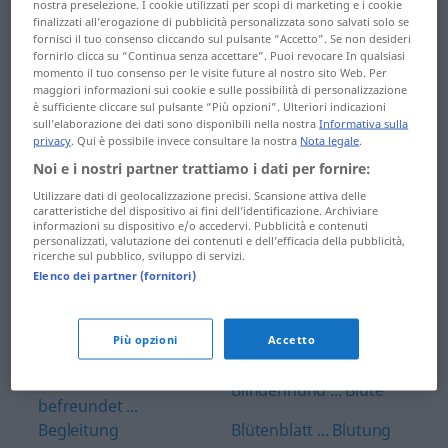
Bankgeheimnis
nostra preselezione. I cookie utilizzati per scopi di marketing e i cookie
finalizzati all’erogazione di pubblicità personalizzata sono salvati solo se
beweglich ...
fornisci il tuo consenso cliccando sul pulsante “Accetto”. Se non desideri
Bankgeschäft ...
Bewusstsein
fornirlo clicca su “Continua senza accettare”. Puoi revocare In qualsiasi
Barschaft
momento il tuo consenso per le visite future al nostro sito Web. Per
maggiori informazioni sui cookie e sulle possibilità di personalizzazione
bezähmen ...
è sufficiente cliccare sul pulsante “Più opzioni”. Ulteriori indicazioni
Barscheck ... Bauchtanz
Bienenwachs
sull’elaborazione dei dati sono disponibili nella nostra
Informativa sulla
privacy
. Qui è possibile invece consultare la nostra
Nota legale
.
Bauchweh ...
Bienenzucht ...
Noi e i nostri partner trattiamo i dati per fornire:
Bausubstanz
Bildungspolitik
Utilizzare dati di geolocalizzazione precisi. Scansione attiva delle
caratteristiche del dispositivo ai fini dell’identificazione. Archiviare
Bautechniker ...
bildungspolitisch ...
informazioni su dispositivo e/o accedervi. Pubblicità e contenuti
bedacht
personalizzati, valutazione dei contenuti e dell’efficacia della pubblicità,
Biomüll
ricerche sul pubblico, sviluppo di servizi.
bedächtig ...
Elenco dei partner (fornitori)
Biophysik ...
beeindrucken
Blasenentzündung
beeinflussen ...
Più opzioni
Accetto
Blasinstrument ... Blinde
befreunden
Blindenhund ... Blüte
befreundet ...
Begleitung
Blütenblatt ... Blutung