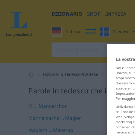
DIZIONARIO
SHOP
IMPRESA
Tedesco
Svedese
La vostra
Noi e i nost
univoci, sul
Dizionario Tedesco-Svedese
M
scopi mostra
dovessero es
Parole in tedesco che iniziano
accedere nuo
Impostazioni
Per maggiori
M ... Männerchor
Utilizziamo 
te. I cookie 
Web, vengono
Männersache ... Magier
marketing e 
consenso cli
magisch ... Make-up
revocare In 