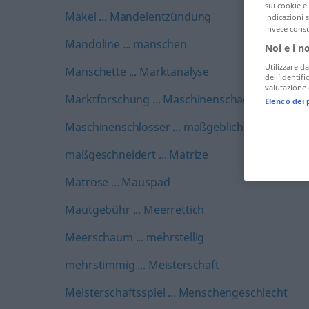
sui cookie e 
Makel ... Mandelentzündung
indicazioni 
invece consu
Mandoline ... manschen
Noi e i n
Utilizzare da
Manschette ... Marktanalyse
dell’identif
valutazione d
Marktforschung ... Maschinenschaden
Elenco dei 
Maschinenschlosser ... maßgeblich
maßgeschneidert ... Matrize
Matrose ... Mauspad
Mautgebühr ... Meerrettich
Meerschaum ... mehrstellig
mehrstimmig ... Meisterschaft
Meisterschaftsspiel ... Menschengeschlecht