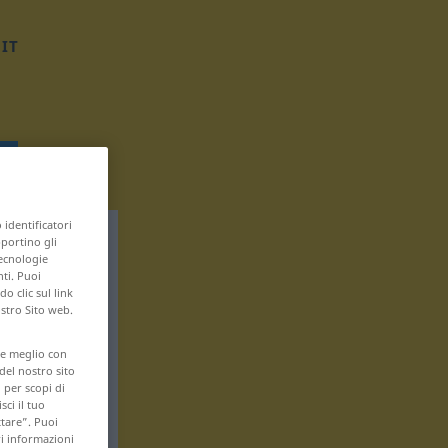
IT
 identificatori
pportino gli
tecnologie
nti. Puoi
 clic sul link
ostro Sito web.
are meglio con
 del nostro sito
 per scopi di
sci il tuo
ttare”. Puoi
ri informazioni