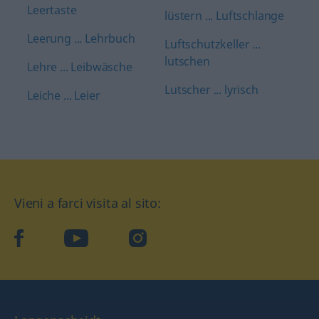
Leertaste
lüstern ... Luftschlange
Leerung ... Lehrbuch
Luftschutzkeller ...
lutschen
Lehre ... Leibwäsche
Lutscher ... lyrisch
Leiche ... Leier
Vieni a farci visita al sito:
facebook
YouTube
Instagram