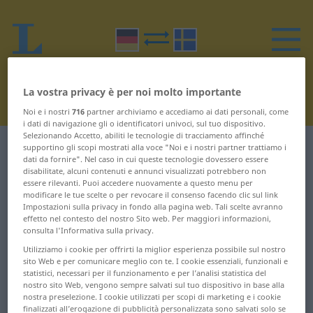
La vostra privacy è per noi molto importante
Noi e i nostri
716
partner archiviamo e accediamo ai dati personali, come
i dati di navigazione gli o identificatori univoci, sul tuo dispositivo.
Selezionando Accetto, abiliti le tecnologie di tracciamento affinché
Dizionario Tedesco-Svedese
L
supportino gli scopi mostrati alla voce "Noi e i nostri partner trattiamo i
dati da fornire". Nel caso in cui queste tecnologie dovessero essere
disabilitate, alcuni contenuti e annunci visualizzati potrebbero non
Parole in tedesco che iniziano
essere rilevanti. Puoi accedere nuovamente a questo menu per
modificare le tue scelte o per revocare il consenso facendo clic sul link
con L
Impostazioni sulla privacy in fondo alla pagina web. Tali scelte avranno
effetto nel contesto del nostro Sito web. Per maggiori informazioni,
consulta l'Informativa sulla privacy.
l ... Laderaum
Leierkasten ... Leitbild
Utilizziamo i cookie per offrirti la miglior esperienza possibile sul nostro
sito Web e per comunicare meglio con te. I cookie essenziali, funzionali e
Ladung ... lästern
leiten ... Lernsoftware
statistici, necessari per il funzionamento e per l’analisi statistica del
nostro sito Web, vengono sempre salvati sul tuo dispositivo in base alla
nostra preselezione. I cookie utilizzati per scopi di marketing e i cookie
lästig ... Laktose
Lesart ... leuchten
finalizzati all’erogazione di pubblicità personalizzata sono salvati solo se