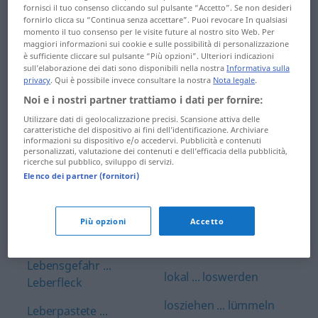
fornisci il tuo consenso cliccando sul pulsante “Accetto”. Se non desideri
laktosefrei ...
leuchtend ... lichten
fornirlo clicca su “Continua senza accettare”. Puoi revocare In qualsiasi
landesüblich
momento il tuo consenso per le visite future al nostro sito Web. Per
Lichterkette ...
maggiori informazioni sui cookie e sulle possibilità di personalizzazione
è sufficiente cliccare sul pulsante “Più opzioni”. Ulteriori indicazioni
Landesvater ...
Liebeskummer
sull’elaborazione dei dati sono disponibili nella nostra
Informativa sulla
Landungssteg
privacy
. Qui è possibile invece consultare la nostra
Nota legale
.
Liebesleben ...
Noi e i nostri partner trattiamo i dati per fornire:
Landweg ... Lanze
Lieferwagen
Utilizzare dati di geolocalizzazione precisi. Scansione attiva delle
caratteristiche del dispositivo ai fini dell’identificazione. Archiviare
lapidar ... Lastschrift
Lieferzeit ... Linie
informazioni su dispositivo e/o accedervi. Pubblicità e contenuti
personalizzati, valutazione dei contenuti e dell’efficacia della pubblicità,
Lastwagen ... laufen
Linienbus ... Litauen
ricerche sul pubblico, sviluppo di servizi.
Elenco dei partner (fornitori)
laufend ... Lautsprecher
Litauer ... Lochkarte
Lautstärke ...
Lochstreifen ... löten
Più opzioni
Accetto
Lebensgefährte
Lötkolben ... Lok
Lebensgefahr ...
lokal ... loswerden
Leberfleck
losziehen ... lümmeln
Leberpastete ...