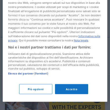
nostro sito Web, vengono sempre salvati sul tuo dispositivo in base alla
nostra preselezione. I cookie utilizzati per scopi di marketing e i cookie
Panoramica di tutte le traduzion
finalizzati all’erogazione di pubblicità personalizzata sono salvati solo se
(Fai clic sulla/Tocca traduzione per maggiori dettagli)
fornisci il tuo consenso cliccando sul pulsante “Accetto”. Se non desideri
fornirlo clicca su “Continua senza accettare”. Puoi revocare In qualsiasi
momento il tuo consenso per le visite future al nostro sito Web. Per
arrobar, extasiar
maggiori informazioni sui cookie e sulle possibilità di personalizzazione
è sufficiente cliccare sul pulsante “Più opzioni”. Ulteriori indicazioni
sull’elaborazione dei dati sono disponibili nella nostra
Informativa sulla
privacy
. Qui è possibile invece consultare la nostra
Nota legale
.
Noi e i nostri partner trattiamo i dati per fornire:
arrobar
verzücken
Utilizzare dati di geolocalizzazione precisi. Scansione attiva delle
caratteristiche del dispositivo ai fini dell’identificazione. Archiviare
informazioni su dispositivo e/o accedervi. Pubblicità e contenuti
extasiar
verzücken
personalizzati, valutazione dei contenuti e dell’efficacia della pubblicità,
ricerche sul pubblico, sviluppo di servizi.
Elenco dei partner (fornitori)
Più opzioni
Accetto