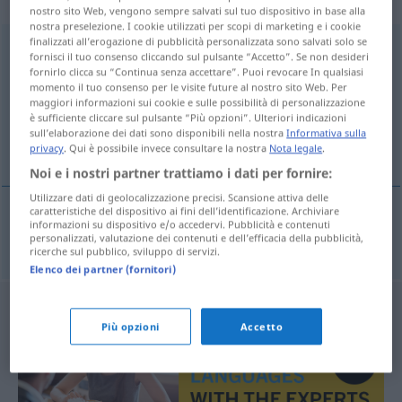
„Sicherheitsvorschriften“
: Plural
nostro sito Web, vengono sempre salvati sul tuo dispositivo in base alla
nostra preselezione. I cookie utilizzati per scopi di marketing e i cookie
finalizzati all’erogazione di pubblicità personalizzata sono salvati solo se
Sicherheitsvorschriften
pl
fornisci il tuo consenso cliccando sul pulsante “Accetto”. Se non desideri
fornirlo clicca su “Continua senza accettare”. Puoi revocare In qualsiasi
Panoramica di tutte le traduzion
momento il tuo consenso per le visite future al nostro sito Web. Per
maggiori informazioni sui cookie e sulle possibilità di personalizzazione
(Fai clic sulla/Tocca traduzione per maggiori dettagli)
è sufficiente cliccare sul pulsante “Più opzioni”. Ulteriori indicazioni
sull’elaborazione dei dati sono disponibili nella nostra
Informativa sulla
normas de seguridad
privacy
. Qui è possibile invece consultare la nostra
Nota legale
.
Noi e i nostri partner trattiamo i dati per fornire:
Utilizzare dati di geolocalizzazione precisi. Scansione attiva delle
caratteristiche del dispositivo ai fini dell’identificazione. Archiviare
informazioni su dispositivo e/o accedervi. Pubblicità e contenuti
normas
fpl
de
seguridad
Sicherheitsvorschriften
personalizzati, valutazione dei contenuti e dell’efficacia della pubblicità,
ricerche sul pubblico, sviluppo di servizi.
Elenco dei partner (fornitori)
Più opzioni
Accetto