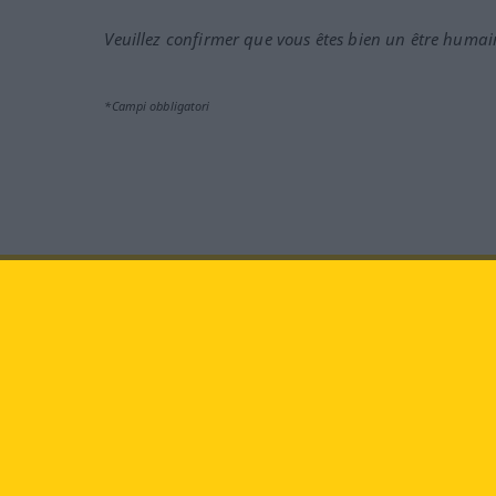
Veuillez confirmer que vous êtes bien un être humai
*Campi obbligatori
Vieni a farci visita al sito:
fa
Langenscheidt