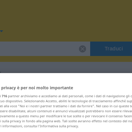
Traduci
r
per "Rollcontainer"
 privacy è per noi molto importante
ri
716
partner archiviamo e accediamo ai dati personali, come i dati di navigazione gli o
 tuo dispositivo. Selezionando Accetto, abiliti le tecnologie di tracciamento affinché su
gnolo
ti alla voce "Noi e i nostri partner trattiamo i dati da fornire". Nel caso in cui queste 
sere disabilitate, alcuni contenuti e annunci visualizzati potrebbero non essere rileva
vamente a questo menu per modificare le tue scelte o per revocare il consenso facendo
 sulla privacy in fondo alla pagina web. Tali scelte avranno effetto nel contesto del n
m
 informazioni, consulta l'Informativa sulla privacy.