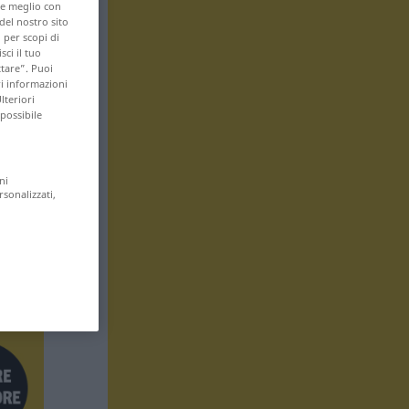
are meglio con
 del nostro sito
 per scopi di
sci il tuo
ttare”. Puoi
ri informazioni
lteriori
 possibile
ni
rsonalizzati,