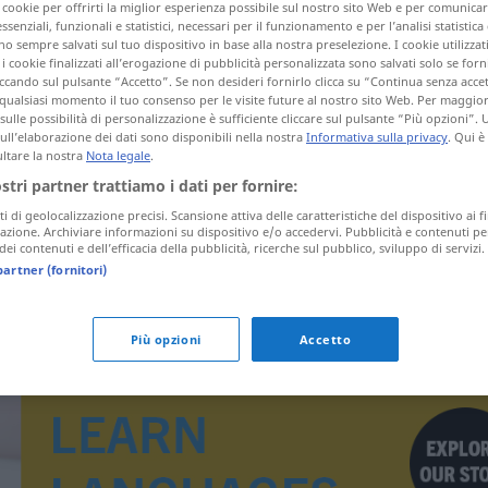
i cookie per offrirti la miglior esperienza possibile sul nostro sito Web e per comunic
ner
>
essenziali, funzionali e statistici, necessari per il funzionamento e per l’analisi statistica
 sempre salvati sul tuo dispositivo in base alla nostra preselezione. I cookie utilizzati
i cookie finalizzati all’erogazione di pubblicità personalizzata sono salvati solo se forni
ccando sul pulsante “Accetto”. Se non desideri fornirlo clicca su “Continua senza acce
tagli)
qualsiasi momento il tuo consenso per le visite future al nostro sito Web. Per maggio
sulle possibilità di personalizzazione è sufficiente cliccare sul pulsante “Più opzioni”. U
sull’elaborazione dei dati sono disponibili nella nostra
Informativa sulla privacy
. Qui è
ltare la nostra
Nota legale
.
ostri partner trattiamo i dati per fornire:
ti di geolocalizzazione precisi. Scansione attiva delle caratteristiche del dispositivo ai fi
icazione. Archiviare informazioni su dispositivo e/o accedervi. Pubblicità e contenuti pe
Rollcontainer
Büromöbel
ei contenuti e dell’efficacia della pubblicità, ricerche sul pubblico, sviluppo di servizi.
partner (fornitori)
Più opzioni
Accetto