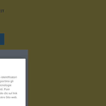
IT
 identificatori
pportino gli
tecnologie
nti. Puoi
 clic sul link
ostro Sito web.