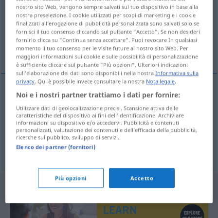
nostro sito Web, vengono sempre salvati sul tuo dispositivo in base alla
nostra preselezione. I cookie utilizzati per scopi di marketing e i cookie
Panoramica di tutte le traduzion
finalizzati all’erogazione di pubblicità personalizzata sono salvati solo se
(Fai clic sulla/Tocca traduzione per maggiori dettagli)
fornisci il tuo consenso cliccando sul pulsante “Accetto”. Se non desideri
fornirlo clicca su “Continua senza accettare”. Puoi revocare In qualsiasi
momento il tuo consenso per le visite future al nostro sito Web. Per
lasitud, abatimiento, languidez
maggiori informazioni sui cookie e sulle possibilità di personalizzazione
è sufficiente cliccare sul pulsante “Più opzioni”. Ulteriori indicazioni
sull’elaborazione dei dati sono disponibili nella nostra
Informativa sulla
privacy
. Qui è possibile invece consultare la nostra
Nota legale
.
Noi e i nostri partner trattiamo i dati per fornire:
lasitud
f
Mattigkeit
Utilizzare dati di geolocalizzazione precisi. Scansione attiva delle
caratteristiche del dispositivo ai fini dell’identificazione. Archiviare
informazioni su dispositivo e/o accedervi. Pubblicità e contenuti
abatimiento
m
Mattigkeit
personalizzati, valutazione dei contenuti e dell’efficacia della pubblicità,
ricerche sul pubblico, sviluppo di servizi.
languidez
f
Mattigkeit
Elenco dei partner (fornitori)
Più opzioni
Accetto