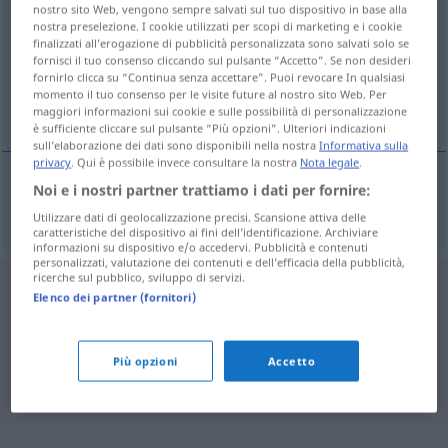
nostro sito Web, vengono sempre salvati sul tuo dispositivo in base alla
nostra preselezione. I cookie utilizzati per scopi di marketing e i cookie
Panoramica di tutte le traduzion
finalizzati all’erogazione di pubblicità personalizzata sono salvati solo se
(Fai clic sulla/Tocca traduzione per maggiori dettagli)
fornisci il tuo consenso cliccando sul pulsante “Accetto”. Se non desideri
fornirlo clicca su “Continua senza accettare”. Puoi revocare In qualsiasi
momento il tuo consenso per le visite future al nostro sito Web. Per
boya luminosa
maggiori informazioni sui cookie e sulle possibilità di personalizzazione
è sufficiente cliccare sul pulsante “Più opzioni”. Ulteriori indicazioni
sull’elaborazione dei dati sono disponibili nella nostra
Informativa sulla
privacy
. Qui è possibile invece consultare la nostra
Nota legale
.
Noi e i nostri partner trattiamo i dati per fornire:
boya
f
luminosa
Leuchtboje
Utilizzare dati di geolocalizzazione precisi. Scansione attiva delle
caratteristiche del dispositivo ai fini dell’identificazione. Archiviare
informazioni su dispositivo e/o accedervi. Pubblicità e contenuti
personalizzati, valutazione dei contenuti e dell’efficacia della pubblicità,
ricerche sul pubblico, sviluppo di servizi.
Elenco dei partner (fornitori)
Più opzioni
Accetto