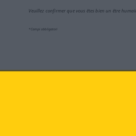
Veuillez confirmer que vous êtes bien un être humai
*Campi obbligatori
Vieni a farci visita al sito:
fa
Langenscheidt