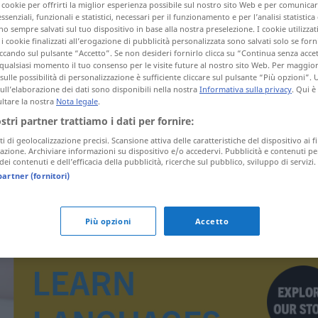
i cookie per offrirti la miglior esperienza possibile sul nostro sito Web e per comunic
essenziali, funzionali e statistici, necessari per il funzionamento e per l’analisi statistica
 sempre salvati sul tuo dispositivo in base alla nostra preselezione. I cookie utilizzati
i cookie finalizzati all’erogazione di pubblicità personalizzata sono salvati solo se forni
ccando sul pulsante “Accetto”. Se non desideri fornirlo clicca su “Continua senza acce
tagli)
qualsiasi momento il tuo consenso per le visite future al nostro sito Web. Per maggio
sulle possibilità di personalizzazione è sufficiente cliccare sul pulsante “Più opzioni”. U
sull’elaborazione dei dati sono disponibili nella nostra
Informativa sulla privacy
. Qui è
ltare la nostra
Nota legale
.
ostri partner trattiamo i dati per fornire:
ti di geolocalizzazione precisi. Scansione attiva delle caratteristiche del dispositivo ai fi
icazione. Archiviare informazioni su dispositivo e/o accedervi. Pubblicità e contenuti pe
Karmeliterorden
ei contenuti e dell’efficacia della pubblicità, ricerche sul pubblico, sviluppo di servizi.
partner (fornitori)
Più opzioni
Accetto