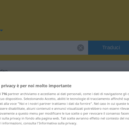
Traduci
rden
per "Karmeliterorden"
 privacy è per noi molto importante
ri
716
partner archiviamo e accediamo ai dati personali, come i dati di navigazione gli o
 tuo dispositivo. Selezionando Accetto, abiliti le tecnologie di tracciamento affinché su
Spagnolo
ti alla voce "Noi e i nostri partner trattiamo i dati da fornire". Nel caso in cui queste 
sere disabilitate, alcuni contenuti e annunci visualizzati potrebbero non essere rileva
vamente a questo menu per modificare le tue scelte o per revocare il consenso facendo
 sulla privacy in fondo alla pagina web. Tali scelte avranno effetto nel contesto del n
inum
 informazioni, consulta l'Informativa sulla privacy.