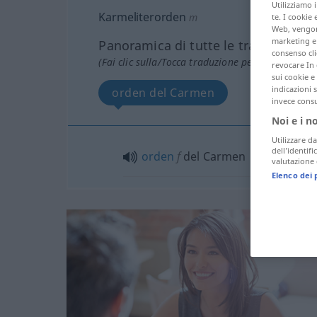
Utilizziamo 
Karmeliterorden
m
te. I cookie 
Web, vengono
marketing e 
Panoramica di tutte le traduzion
consenso cli
(Fai clic sulla/Tocca traduzione per maggiori det
revocare In 
sui cookie e 
indicazioni 
orden del Carmen
invece consu
Noi e i n
Utilizzare da
dell’identif
orden
f
del Carmen
valutazione d
Elenco dei 