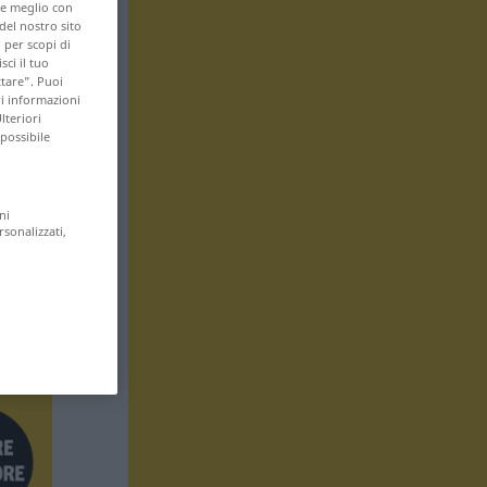
are meglio con
 del nostro sito
 per scopi di
sci il tuo
ttare”. Puoi
ri informazioni
lteriori
 possibile
ni
rsonalizzati,