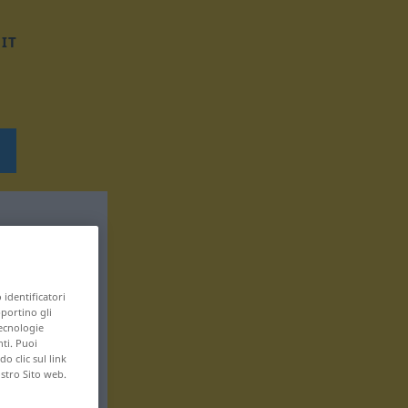
IT
 identificatori
pportino gli
tecnologie
nti. Puoi
 clic sul link
ostro Sito web.