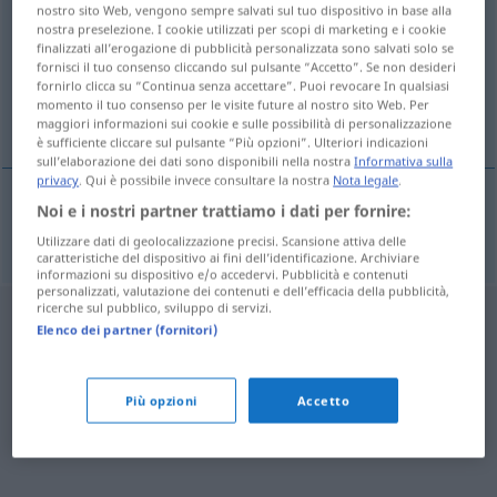
nostro sito Web, vengono sempre salvati sul tuo dispositivo in base alla
nostra preselezione. I cookie utilizzati per scopi di marketing e i cookie
Panoramica di tutte le traduzion
finalizzati all’erogazione di pubblicità personalizzata sono salvati solo se
(Fai clic sulla/Tocca traduzione per maggiori dettagli)
fornisci il tuo consenso cliccando sul pulsante “Accetto”. Se non desideri
fornirlo clicca su “Continua senza accettare”. Puoi revocare In qualsiasi
momento il tuo consenso per le visite future al nostro sito Web. Per
amarillento
maggiori informazioni sui cookie e sulle possibilità di personalizzazione
è sufficiente cliccare sul pulsante “Più opzioni”. Ulteriori indicazioni
sull’elaborazione dei dati sono disponibili nella nostra
Informativa sulla
privacy
. Qui è possibile invece consultare la nostra
Nota legale
.
Noi e i nostri partner trattiamo i dati per fornire:
amarillento
gelblich
Utilizzare dati di geolocalizzazione precisi. Scansione attiva delle
caratteristiche del dispositivo ai fini dell’identificazione. Archiviare
informazioni su dispositivo e/o accedervi. Pubblicità e contenuti
personalizzati, valutazione dei contenuti e dell’efficacia della pubblicità,
ricerche sul pubblico, sviluppo di servizi.
Elenco dei partner (fornitori)
Più opzioni
Accetto