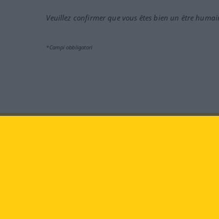
Veuillez confirmer que vous êtes bien un être humai
*Campi obbligatori
Vieni a farci visita al sito:
fa
Langenscheidt