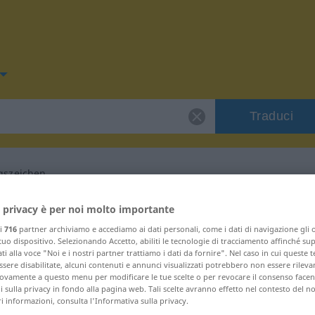
Traduci
gszeichen
per "Erniedrigungszeichen"
 privacy è per noi molto importante
ri
716
partner archiviamo e accediamo ai dati personali, come i dati di navigazione gli o
 tuo dispositivo. Selezionando Accetto, abiliti le tecnologie di tracciamento affinché su
ione Spagnolo
ti alla voce "Noi e i nostri partner trattiamo i dati da fornire". Nel caso in cui queste 
sere disabilitate, alcuni contenuti e annunci visualizzati potrebbero non essere rileva
vamente a questo menu per modificare le tue scelte o per revocare il consenso facendo
 sulla privacy in fondo alla pagina web. Tali scelte avranno effetto nel contesto del n
eutrum
 informazioni, consulta l'Informativa sulla privacy.