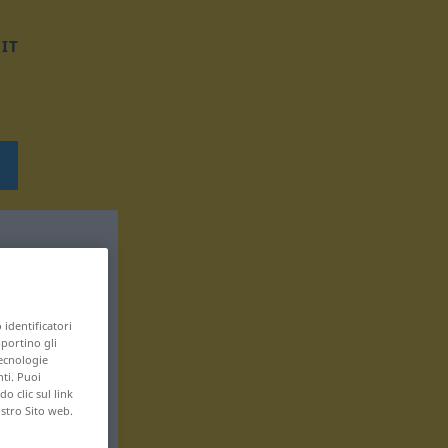
IT
 identificatori
pportino gli
tecnologie
nti. Puoi
 clic sul link
ostro Sito web.