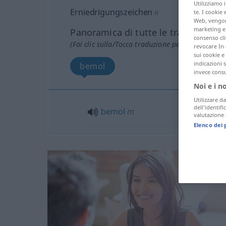
Utilizziamo 
Erniedrigungszeichen
n
te. I cookie 
Web, vengono
marketing e 
Panoramica di tutte le traduzion
consenso cli
(Fai clic sulla/Tocca traduzione per maggiori det
revocare In 
sui cookie e 
indicazioni 
bemol
invece consu
Noi e i n
Utilizzare da
dell’identif
bemol
m
valutazione d
Elenco dei 