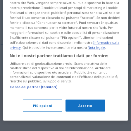
nostro sito Web, vengono sempre salvati sul tuo dispositivo in base alla
nostra preselezione. I cookie utilizzati per scopi di marketing e i cookie
Panoramica di tutte le traduzion
finalizzati all’erogazione di pubblicità personalizzata sono salvati solo se
(Fai clic sulla/Tocca traduzione per maggiori dettagli)
fornisci il tuo consenso cliccando sul pulsante “Accetto”. Se non desideri
fornirlo clicca su “Continua senza accettare”. Puoi revocare In qualsiasi
momento il tuo consenso per le visite future al nostro sito Web. Per
intestino grueso
maggiori informazioni sui cookie e sulle possibilità di personalizzazione
è sufficiente cliccare sul pulsante “Più opzioni”. Ulteriori indicazioni
sull’elaborazione dei dati sono disponibili nella nostra
Informativa sulla
privacy
. Qui è possibile invece consultare la nostra
Nota legale
.
Noi e i nostri partner trattiamo i dati per fornire:
intestino
m
grueso
Dickdarm
Utilizzare dati di geolocalizzazione precisi. Scansione attiva delle
caratteristiche del dispositivo ai fini dell’identificazione. Archiviare
informazioni su dispositivo e/o accedervi. Pubblicità e contenuti
personalizzati, valutazione dei contenuti e dell’efficacia della pubblicità,
ricerche sul pubblico, sviluppo di servizi.
Elenco dei partner (fornitori)
Più opzioni
Accetto