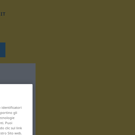
IT
 identificatori
pportino gli
tecnologie
nti. Puoi
 clic sul link
ostro Sito web.