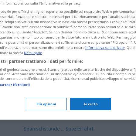
 informazioni, consulta l'Informativa sulla privacy.
Silberarbeit ... sinnenfreudig
i cookie per offrirti la miglior esperienza possibile sul nostro sito Web e per comunic
essenziali, funzionali e statistici, necessari per il funzionamento e per l’analisi statistica
Sinnenmensch ... Sitzbad
 sempre salvati sul tuo dispositivo in base alla nostra preselezione. I cookie utilizzati
i cookie finalizzati all’erogazione di pubblicità personalizzata sono salvati solo se forni
Sitzbank ... Skiträger
ccando sul pulsante “Accetto”. Se non desideri fornirlo clicca su “Continua senza acce
qualsiasi momento il tuo consenso per le visite future al nostro sito Web. Per maggio
sulle possibilità di personalizzazione è sufficiente cliccare sul pulsante “Più opzioni”. U
Skiurlaub ... so weit
sull’elaborazione dei dati sono disponibili nella nostra
Informativa sulla privacy
. Qui è
ltare la nostra
Nota legale
.
so wenig ... Solidarbürgschaft
ostri partner trattiamo i dati per fornire:
Solidargemeinschaft ... Sonderausschuss
ti di geolocalizzazione precisi. Scansione attiva delle caratteristiche del dispositivo ai fi
icazione. Archiviare informazioni su dispositivo e/o accedervi. Pubblicità e contenuti pe
ei contenuti e dell’efficacia della pubblicità, ricerche sul pubblico, sviluppo di servizi.
Sonderausstattung ... sonnengebräunt
partner (fornitori)
Sonnengeflecht ... sorglich
sorglos ... sozialpsychologisch
Più opzioni
Accetto
Sozialreform ... spanischsprachig
Spanischstunde ... Spazierfahrt