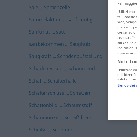
Per maggiori
Sale ... Samenzelle
Utilizziamo 
te. I cookie 
Sammelaktion ... sanftmütig
Web, vengono
marketing e 
Sanftmut ... satt
consenso cli
revocare In 
sui cookie e 
sattbekommen ... Saughub
indicazioni 
invece consu
Saugkraft ... Schadenaufstellung
Noi e i n
Schadenersatz ... schäumend
Utilizzare da
dell’identif
valutazione d
Schaf ... Schalterhalle
Elenco dei 
Schalterschluss ... Schatten
Schattenbild ... Schaumstoff
Schaumünze ... Scheißdreck
Scheiße ... Scheune