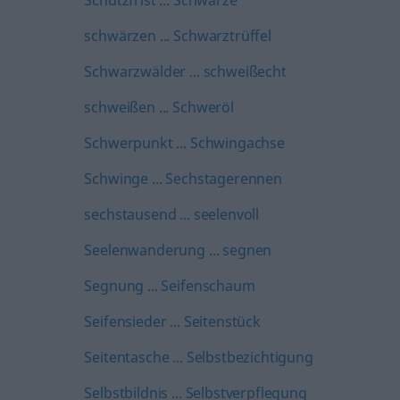
Schutzfrist ... Schwärze
schwärzen ... Schwarztrüffel
Schwarzwälder ... schweißecht
schweißen ... Schweröl
Schwerpunkt ... Schwingachse
Schwinge ... Sechstagerennen
sechstausend ... seelenvoll
Seelenwanderung ... segnen
Segnung ... Seifenschaum
Seifensieder ... Seitenstück
Seitentasche ... Selbstbezichtigung
Selbstbildnis ... Selbstverpflegung