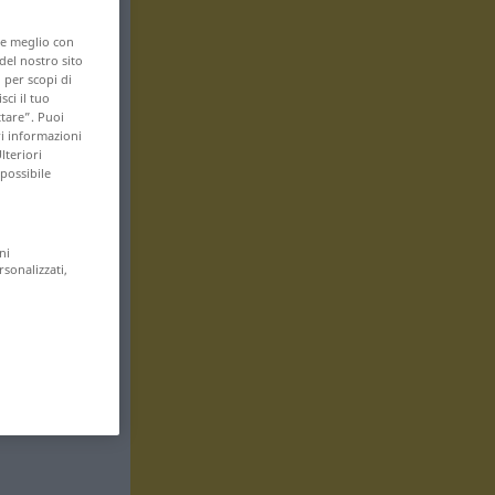
are meglio con
 del nostro sito
 per scopi di
sci il tuo
ttare”. Puoi
ri informazioni
lteriori
 possibile
ni
rsonalizzati,