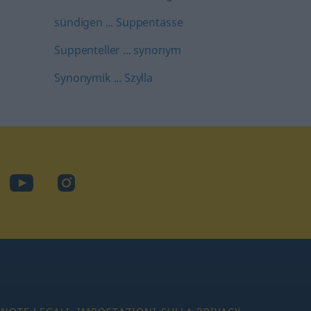
sündigen ... Suppentasse
Suppenteller ... synonym
Synonymik ... Szylla
cebook
YouTube
Instagram