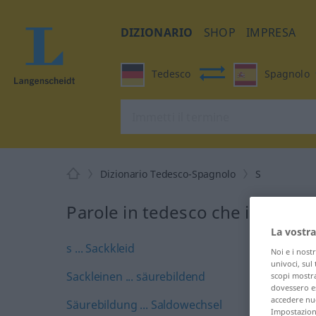
DIZIONARIO
SHOP
IMPRESA
Tedesco
Spagnolo
Dizionario Tedesco-Spagnolo
S
Parole in tedesco che iniziano 
La vostra
s ... Sackkleid
Noi e i nost
univoci, sul
Sackleinen ... säurebildend
scopi mostra
dovessero es
accedere nuo
Säurebildung ... Saldowechsel
Impostazioni