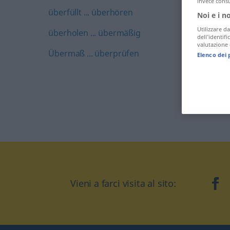
invece consu
überfüllt ... überhören
Noi e i n
Utilizzare da
überholen ... übermäßig
dell’identif
valutazione d
Übermaß ... überprüfen
Elenco dei 
Vieni a farci visita al sito:
fa