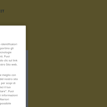
IT
 identificatori
pportino gli
tecnologie
nti. Puoi
 clic sul link
ostro Sito web.
are meglio con
 del nostro sito
 per scopi di
sci il tuo
ttare”. Puoi
ri informazioni
lteriori
 possibile