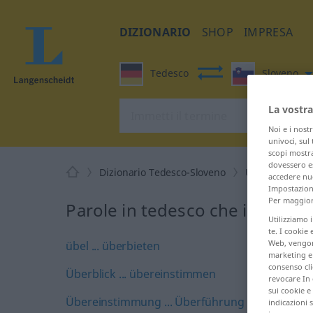
DIZIONARIO
SHOP
IMPRESA
Tedesco
Sloveno
La vostra
Noi e i nost
univoci, sul
scopi mostra
dovessero es
Dizionario Tedesco-Sloveno
Ü
accedere nuo
Impostazioni
Per maggiori
Parole in tedesco che iniziano
Utilizziamo 
te. I cookie 
Web, vengono
übel ... überbieten
marketing e 
consenso cli
Überblick ... übereinstimmen
revocare In 
sui cookie e 
Übereinstimmung ... Überführung
indicazioni 