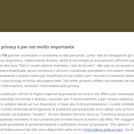
 privacy è per noi molto importante
Traduci
ri
716
partner archiviamo e accediamo ai dati personali, come i dati di navigazione gli o
 tuo dispositivo. Selezionando Accetto, abiliti le tecnologie di tracciamento affinché su
ti alla voce "Noi e i nostri partner trattiamo i dati da fornire". Nel caso in cui queste 
sere disabilitate, alcuni contenuti e annunci visualizzati potrebbero non essere rileva
vamente a questo menu per modificare le tue scelte o per revocare il consenso facendo
 sulla privacy in fondo alla pagina web. Tali scelte avranno effetto nel contesto del n
 informazioni, consulta l'Informativa sulla privacy.
 con Ü
i cookie per offrirti la miglior esperienza possibile sul nostro sito Web e per comunic
essenziali, funzionali e statistici, necessari per il funzionamento e per l’analisi statistica
 sempre salvati sul tuo dispositivo in base alla nostra preselezione. I cookie utilizzati
überqueren ... überschreiben
i cookie finalizzati all’erogazione di pubblicità personalizzata sono salvati solo se forni
ccando sul pulsante “Accetto”. Se non desideri fornirlo clicca su “Continua senza acce
überschreiten ... Übersicht
qualsiasi momento il tuo consenso per le visite future al nostro sito Web. Per maggio
sulle possibilità di personalizzazione è sufficiente cliccare sul pulsante “Più opzioni”. U
übersichtlich ... Übertragung
sull’elaborazione dei dati sono disponibili nella nostra
Informativa sulla privacy
. Qui è