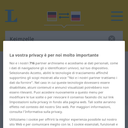
La vostra privacy è per noi molto importante
Dizionario Tedesco-Russo
Keimzelle
Noi e i nostri
716
partner archiviamo e accediamo ai dati personali, come
Traduzione Tedesco-Russo per
i dati di navigazione gli o identificatori univoci, sul tuo dispositivo.
Selezionando Accetto, abiliti le tecnologie di tracciamento affinché
"Keimzelle"
supportino gli scopi mostrati alla voce "Noi e i nostri partner trattiamo i
dati da fornire". Nel caso in cui queste tecnologie dovessero essere
disabilitate, alcuni contenuti e annunci visualizzati potrebbero non
essere rilevanti. Puoi accedere nuovamente a questo menu per
"Keimzelle" traduzione Russo
modificare le tue scelte o per revocare il consenso facendo clic sul link
Impostazioni sulla privacy in fondo alla pagina web. Tali scelte avranno
effetto nel contesto del nostro Sito web. Per maggiori informazioni,
„Keimzelle“
consulta l'Informativa sulla privacy.
Utilizziamo i cookie per offrirti la miglior esperienza possibile sul nostro
sito Web e per comunicare meglio con te. I cookie essenziali, funzionali e
Keimzelle