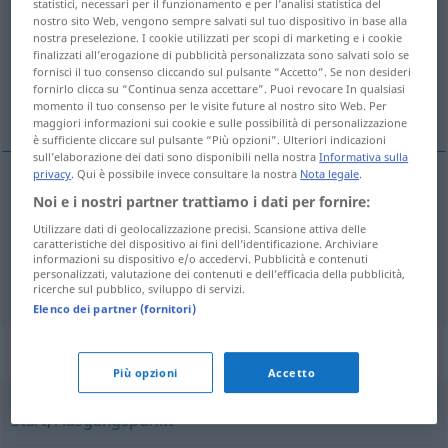
statistici, necessari per il funzionamento e per l’analisi statistica del
nostro sito Web, vengono sempre salvati sul tuo dispositivo in base alla
Panoramica di tutte le traduzion
nostra preselezione. I cookie utilizzati per scopi di marketing e i cookie
finalizzati all’erogazione di pubblicità personalizzata sono salvati solo se
(Fai clic sulla/Tocca traduzione per maggiori dettagli)
fornisci il tuo consenso cliccando sul pulsante “Accetto”. Se non desideri
fornirlo clicca su “Continua senza accettare”. Puoi revocare In qualsiasi
зародышевая клетка
ячейка
momento il tuo consenso per le visite future al nostro sito Web. Per
maggiori informazioni sui cookie e sulle possibilità di personalizzazione
è sufficiente cliccare sul pulsante “Più opzioni”. Ulteriori indicazioni
sull’elaborazione dei dati sono disponibili nella nostra
Informativa sulla
privacy
. Qui è possibile invece consultare la nostra
Nota legale
.
Noi e i nostri partner trattiamo i dati per fornire:
зародышевая
клетка
,
-ок
Keimzelle
GEN
PL
Utilizzare dati di geolocalizzazione precisi. Scansione attiva delle
caratteristiche del dispositivo ai fini dell’identificazione. Archiviare
informazioni su dispositivo e/o accedervi. Pubblicità e contenuti
personalizzati, valutazione dei contenuti e dell’efficacia della pubblicità,
(первичная
)
ячейка
,
-ек
Keimzelle
FIG
GEN
PL
ricerche sul pubblico, sviluppo di servizi.
Elenco dei partner (fornitori)
Sinonimi per "Keimzelle"
Più opzioni
Accetto
Start
,
Ausgangspunkt