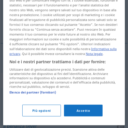
sito Web e per comunicare meglio con te. I cookie essenziali, funzionali e
statistici, necessari per il funzionamento e per l’analisi statistica del
Panoramica di tutte le traduzion
nostro sito Web, vengono sempre salvati sul tuo dispositivo in base alla
nostra preselezione. I cookie utilizzati per scopi di marketing e i cookie
(Fai clic sulla/Tocca traduzione per maggiori dettagli)
finalizzati all’erogazione di pubblicità personalizzata sono salvati solo se
fornisci il tuo consenso cliccando sul pulsante “Accetto”. Se non desideri
a pedepsi
fornirlo clicca su “Continua senza accettare”. Puoi revocare In qualsiasi
momento il tuo consenso per le visite future al nostro sito Web. Per
maggiori informazioni sui cookie e sulle possibilità di personalizzazione
è sufficiente cliccare sul pulsante “Più opzioni”. Ulteriori indicazioni
sull’elaborazione dei dati sono disponibili nella nostra
Informativa sulla
privacy
. Qui è possibile invece consultare la nostra
Nota legale
.
a
pedepsi
bestrafen
Noi e i nostri partner trattiamo i dati per fornire:
Utilizzare dati di geolocalizzazione precisi. Scansione attiva delle
caratteristiche del dispositivo ai fini dell’identificazione. Archiviare
informazioni su dispositivo e/o accedervi. Pubblicità e contenuti
Esempi di utilizzo "bestrafen"
personalizzati, valutazione dei contenuti e dell’efficacia della pubblicità,
ricerche sul pubblico, sviluppo di servizi.
Elenco dei partner (fornitori)
man sollte ihn bestrafen
ar
trebui
să
fie
pedepsit
Più opzioni
Accetto
schwer
bestrafen
a
penaliza
sever