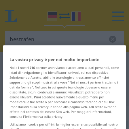
La vostra privacy è per noi molto importante
Dizionario Tedesco-Rumeno
bestrafen
Noi e i nostri
716
partner archiviamo e accediamo ai dati personali, come
Traduzione Tedesco-Rumeno per
i dati di navigazione gli o identificatori univoci, sul tuo dispositivo.
Selezionando Accetto, abiliti le tecnologie di tracciamento affinché
"bestrafen"
supportino gli scopi mostrati alla voce "Noi e i nostri partner trattiamo i
dati da fornire". Nel caso in cui queste tecnologie dovessero essere
disabilitate, alcuni contenuti e annunci visualizzati potrebbero non
"bestrafen" traduzione Rumeno
essere rilevanti. Puoi accedere nuovamente a questo menu per
modificare le tue scelte o per revocare il consenso facendo clic sul link
Impostazioni sulla privacy in fondo alla pagina web. Tali scelte avranno
„bestrafen“
: transitives Verb
effetto nel contesto del nostro Sito web. Per maggiori informazioni,
consulta l'Informativa sulla privacy.
Utilizziamo i cookie per offrirti la miglior esperienza possibile sul nostro
bestrafen
v/t