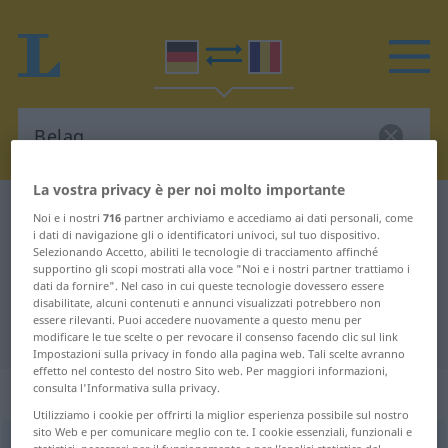
La vostra privacy è per noi molto importante
Dizionario Tedesco-Rumeno
Belag
Noi e i nostri
716
partner archiviamo e accediamo ai dati personali, come
i dati di navigazione gli o identificatori univoci, sul tuo dispositivo.
Traduzione Tedesco-Rumeno per
Selezionando Accetto, abiliti le tecnologie di tracciamento affinché
supportino gli scopi mostrati alla voce "Noi e i nostri partner trattiamo i
"Belag"
dati da fornire". Nel caso in cui queste tecnologie dovessero essere
disabilitate, alcuni contenuti e annunci visualizzati potrebbero non
essere rilevanti. Puoi accedere nuovamente a questo menu per
"Belag" traduzione Rumeno
modificare le tue scelte o per revocare il consenso facendo clic sul link
Impostazioni sulla privacy in fondo alla pagina web. Tali scelte avranno
effetto nel contesto del nostro Sito web. Per maggiori informazioni,
„Belag“
: Maskulinum
consulta l'Informativa sulla privacy.
Utilizziamo i cookie per offrirti la miglior esperienza possibile sul nostro
sito Web e per comunicare meglio con te. I cookie essenziali, funzionali e
Belag
m