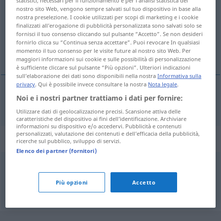
statistici, necessari per il funzionamento e per l’analisi statistica del
nostro sito Web, vengono sempre salvati sul tuo dispositivo in base alla
Panoramica di tutte le traduzion
nostra preselezione. I cookie utilizzati per scopi di marketing e i cookie
finalizzati all’erogazione di pubblicità personalizzata sono salvati solo se
(Fai clic sulla/Tocca traduzione per maggiori dettagli)
fornisci il tuo consenso cliccando sul pulsante “Accetto”. Se non desideri
fornirlo clicca su “Continua senza accettare”. Puoi revocare In qualsiasi
strat
momento il tuo consenso per le visite future al nostro sito Web. Per
maggiori informazioni sui cookie e sulle possibilità di personalizzazione
è sufficiente cliccare sul pulsante “Più opzioni”. Ulteriori indicazioni
sull’elaborazione dei dati sono disponibili nella nostra
Informativa sulla
privacy
. Qui è possibile invece consultare la nostra
Nota legale
.
Noi e i nostri partner trattiamo i dati per fornire:
strat
n
Belag
Utilizzare dati di geolocalizzazione precisi. Scansione attiva delle
caratteristiche del dispositivo ai fini dell’identificazione. Archiviare
informazioni su dispositivo e/o accedervi. Pubblicità e contenuti
personalizzati, valutazione dei contenuti e dell’efficacia della pubblicità,
Sinonimi per "Belag"
ricerche sul pubblico, sviluppo di servizi.
Elenco dei partner (fornitori)
Vergütung
,
Film
,
Schicht
Più opzioni
Accetto
© OpenThesaurus.de