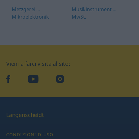
Metzgerei ...
Musikinstrument ...
Mikroelektronik
MwSt.
Vieni a farci visita al sito:
facebook
YouTube
Instagram
Langenscheidt
CONDIZIONI D'USO