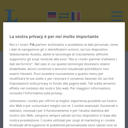
La vostra privacy è per noi molto importante
Noi e i nostri
716
partner archiviamo e accediamo ai dati personali, come
i dati di navigazione gli o identificatori univoci, sul tuo dispositivo.
Selezionando Accetto, abiliti le tecnologie di tracciamento affinché
supportino gli scopi mostrati alla voce "Noi e i nostri partner trattiamo i
Dizionario Tedesco-Rumeno
M
dati da fornire". Nel caso in cui queste tecnologie dovessero essere
disabilitate, alcuni contenuti e annunci visualizzati potrebbero non
essere rilevanti. Puoi accedere nuovamente a questo menu per
Parole in tedesco che iniziano
modificare le tue scelte o per revocare il consenso facendo clic sul link
con M
Impostazioni sulla privacy in fondo alla pagina web. Tali scelte avranno
effetto nel contesto del nostro Sito web. Per maggiori informazioni,
consulta l'Informativa sulla privacy.
M ... Magen
Mikrofon ...
Utilizziamo i cookie per offrirti la miglior esperienza possibile sul nostro
sito Web e per comunicare meglio con te. I cookie essenziali, funzionali e
Millionenstadt
statistici, necessari per il funzionamento e per l’analisi statistica del
Magen-Darm-Infektion
nostro sito Web, vengono sempre salvati sul tuo dispositivo in base alla
... Mailserver
Milz ... Minuspunkt
nostra preselezione. I cookie utilizzati per scopi di marketing e i cookie
finalizzati all’erogazione di pubblicità personalizzata sono salvati solo se