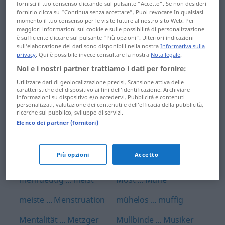
Mais ... managen
Minuszeichen ... Mistel
fornisci il tuo consenso cliccando sul pulsante “Accetto”. Se non desideri
fornirlo clicca su “Continua senza accettare”. Puoi revocare In qualsiasi
momento il tuo consenso per le visite future al nostro sito Web. Per
Manager ... Maracuja
mit ... mitreden
maggiori informazioni sui cookie e sulle possibilità di personalizzazione
è sufficiente cliccare sul pulsante “Più opzioni”. Ulteriori indicazioni
Marathon ... Marokko
mitschreiben ...
sull’elaborazione dei dati sono disponibili nella nostra
Informativa sulla
Mittelohrentzündung
privacy
. Qui è possibile invece consultare la nostra
Nota legale
.
Marone ...
Noi e i nostri partner trattiamo i dati per fornire:
Massenmedien
Mittelpunkt ...
Utilizzare dati di geolocalizzazione precisi. Scansione attiva delle
Modellbau
caratteristiche del dispositivo ai fini dell’identificazione. Archiviare
massenweise ...
informazioni su dispositivo e/o accedervi. Pubblicità e contenuti
personalizzati, valutazione dei contenuti e dell’efficacia della pubblicità,
Matterhorn
Modem ... Mohn
ricerche sul pubblico, sviluppo di servizi.
Elenco dei partner (fornitori)
Matura ... Mechatronik
Moldau ... Montage
meckern ...
Montageband ...
Più opzioni
Accetto
Mehrbettzimmer
moslemisch
mehrdeutig ... meist
Most ... Mühe
meiste ... Menstruation
mühelos ... muffig
Mentalität ... Metzger
Mullbinde ... Musiker