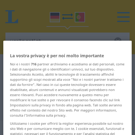
La vostra privacy è per noi molto importante
Dizionario Tedesco-Portoghese
verängstigt
Noi e i nostri
716
partner archiviamo e accediamo ai dati personali, come
i dati di navigazione gli o identificatori univoci, sul tuo dispositivo.
Traduzione Tedesco-Portoghese
Selezionando Accetto, abiliti le tecnologie di tracciamento affinché
supportino gli scopi mostrati alla voce "Noi e i nostri partner trattiamo i
per "verängstigt"
dati da fornire". Nel caso in cui queste tecnologie dovessero essere
disabilitate, alcuni contenuti e annunci visualizzati potrebbero non
essere rilevanti. Puoi accedere nuovamente a questo menu per
"verängstigt" traduzione
modificare le tue scelte o per revocare il consenso facendo clic sul link
Impostazioni sulla privacy in fondo alla pagina web. Tali scelte avranno
Portoghese
effetto nel contesto del nostro Sito web. Per maggiori informazioni,
consulta l'Informativa sulla privacy.
Utilizziamo i cookie per offrirti la miglior esperienza possibile sul nostro
„verängstigt“
sito Web e per comunicare meglio con te. I cookie essenziali, funzionali e
statistici, necessari per il funzionamento e per l’analisi statistica del