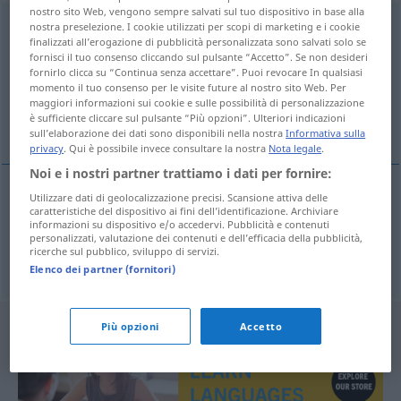
nostro sito Web, vengono sempre salvati sul tuo dispositivo in base alla
verängstigt
nostra preselezione. I cookie utilizzati per scopi di marketing e i cookie
finalizzati all’erogazione di pubblicità personalizzata sono salvati solo se
fornisci il tuo consenso cliccando sul pulsante “Accetto”. Se non desideri
Panoramica di tutte le traduzion
fornirlo clicca su “Continua senza accettare”. Puoi revocare In qualsiasi
(Fai clic sulla/Tocca traduzione per maggiori dettagli)
momento il tuo consenso per le visite future al nostro sito Web. Per
maggiori informazioni sui cookie e sulle possibilità di personalizzazione
è sufficiente cliccare sul pulsante “Più opzioni”. Ulteriori indicazioni
atemorizado, intimidado
sull’elaborazione dei dati sono disponibili nella nostra
Informativa sulla
privacy
. Qui è possibile invece consultare la nostra
Nota legale
.
Noi e i nostri partner trattiamo i dati per fornire:
Utilizzare dati di geolocalizzazione precisi. Scansione attiva delle
caratteristiche del dispositivo ai fini dell’identificazione. Archiviare
atemorizado
verängstigt
informazioni su dispositivo e/o accedervi. Pubblicità e contenuti
personalizzati, valutazione dei contenuti e dell’efficacia della pubblicità,
ricerche sul pubblico, sviluppo di servizi.
intimidado
verängstigt
Elenco dei partner (fornitori)
Più opzioni
Accetto