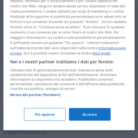
statistici, necessari per il funzionamento e per l’analisi statistica del
nostro sito Web, vengono sempre salvati sul tuo dispositivo in base alla
Reisespesen
<
pl
>
nostra preselezione. I cookie utilizzati per scopi di marketing e i cookie
finalizzati all’erogazione di pubblicità personalizzata sono salvati solo se
Panoramica di tutte le traduzion
fornisci il tuo consenso cliccando sul pulsante “Accetto”. Se non desideri
fornirlo clicca su “Continua senza accettare”. Puoi revocare In qualsiasi
(Fai clic sulla/Tocca traduzione per maggiori dettagli)
momento il tuo consenso per le visite future al nostro sito Web. Per
maggiori informazioni sui cookie e sulle possibilità di personalizzazione
despesas de viagem
è sufficiente cliccare sul pulsante “Più opzioni”. Ulteriori indicazioni
sull’elaborazione dei dati sono disponibili nella nostra
Informativa sulla
privacy
. Qui è possibile invece consultare la nostra
Nota legale
.
Noi e i nostri partner trattiamo i dati per fornire:
Utilizzare dati di geolocalizzazione precisi. Scansione attiva delle
despesas
fpl
de
viagem
Reisespesen
caratteristiche del dispositivo ai fini dell’identificazione. Archiviare
informazioni su dispositivo e/o accedervi. Pubblicità e contenuti
personalizzati, valutazione dei contenuti e dell’efficacia della pubblicità,
ricerche sul pubblico, sviluppo di servizi.
Elenco dei partner (fornitori)
Sinonimi per "Reisespesen"
Più opzioni
Accetto
Spesen
,
Tagegeld
© OpenThesaurus.de