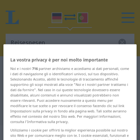
La vostra privacy è per noi molto importante
Dizionario Tedesco-Portoghese
Reisespesen
Noi e i nostri
716
partner archiviamo e accediamo ai dati personali, come
i dati di navigazione gli o identificatori univoci, sul tuo dispositivo.
Traduzione Tedesco-Portoghese
Selezionando Accetto, abiliti le tecnologie di tracciamento affinché
per "Reisespesen"
supportino gli scopi mostrati alla voce "Noi e i nostri partner trattiamo i
dati da fornire". Nel caso in cui queste tecnologie dovessero essere
disabilitate, alcuni contenuti e annunci visualizzati potrebbero non
essere rilevanti. Puoi accedere nuovamente a questo menu per
"Reisespesen" traduzione
modificare le tue scelte o per revocare il consenso facendo clic sul link
Impostazioni sulla privacy in fondo alla pagina web. Tali scelte avranno
Portoghese
effetto nel contesto del nostro Sito web. Per maggiori informazioni,
consulta l'Informativa sulla privacy.
Utilizziamo i cookie per offrirti la miglior esperienza possibile sul nostro
„Reisespesen“
sito Web e per comunicare meglio con te. I cookie essenziali, funzionali e