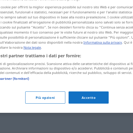
i cookie per offrirti la miglior esperienza possibile sul nostro sito Web e per comunic
essenziali, funzionali e statistici, necessari per il funzionamento e per l’analisi statistica
 sempre salvati sul tuo dispositivo in base alla nostra preselezione. I cookie utilizzati
i cookie finalizzati all’erogazione di pubblicità personalizzata sono salvati solo se forni
tagli)
ccando sul pulsante “Accetto”. Se non desideri fornirlo clicca su “Continua senza acce
qualsiasi momento il tuo consenso per le visite future al nostro sito Web. Per maggio
sulle possibilità di personalizzazione è sufficiente cliccare sul pulsante “Più opzioni”. U
sull’elaborazione dei dati sono disponibili nella nostra
Informativa sulla privacy
. Qui è
ltare la nostra
Nota legale
.
ostri partner trattiamo i dati per fornire:
ti di geolocalizzazione precisi. Scansione attiva delle caratteristiche del dispositivo ai fi
Ratenzahlung
icazione. Archiviare informazioni su dispositivo e/o accedervi. Pubblicità e contenuti pe
ei contenuti e dell’efficacia della pubblicità, ricerche sul pubblico, sviluppo di servizi.
partner (fornitori)
g"
Più opzioni
Accetto