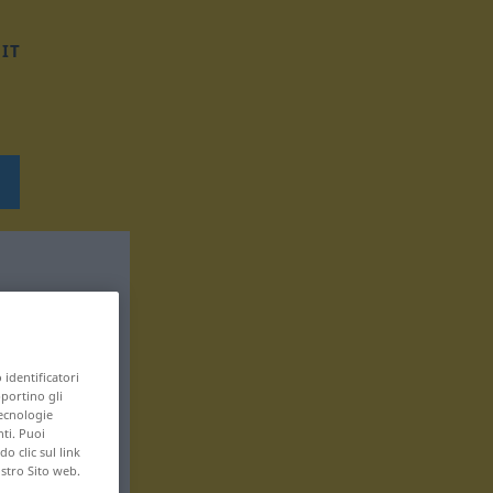
IT
 identificatori
pportino gli
tecnologie
nti. Puoi
 clic sul link
ostro Sito web.