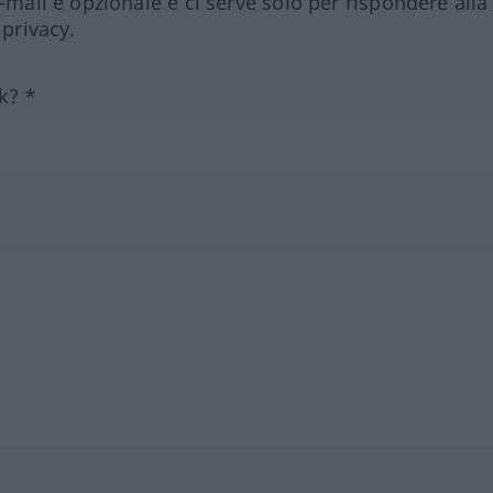
e-mail è opzionale e ci serve solo per rispondere alla
 privacy.
k? *