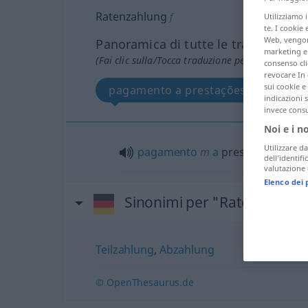
Ratenzahlung
f
Utilizziamo 
te. I cookie 
Web, vengono
Panoramica di tutte le traduzion
marketing e 
(Fai clic sulla/Tocca traduzione per maggiori det
consenso cli
revocare In 
sui cookie e 
pagamento a prestações
indicazioni 
invece consu
Noi e i n
Utilizzare da
pagamento
m
a
prestações
dell’identif
valutazione d
Elenco dei 
Sinonimi per "Ratenzahlun
Teilzahlung
,
Abzahlung
© OpenThesaurus.de