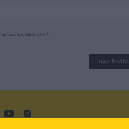
n en cochant cette case.*
Invia feedb
cebook
YouTube
Instagram