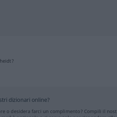
heidt?
tri dizionari online?
re o desidera farci un complimento? Compili il nos