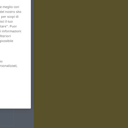
are meglio con
 del nostro sito
 per scopi di
sci il tuo
ttare”. Puoi
ri informazioni
lteriori
 possibile
ni
rsonalizzati,