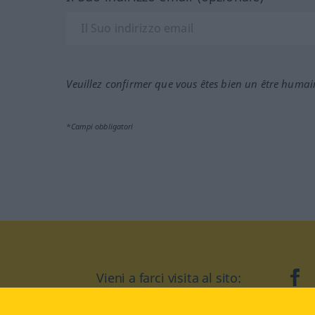
Veuillez confirmer que vous êtes bien un être humai
*Campi obbligatori
Vieni a farci visita al sito:
fa