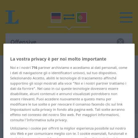
La vostra privacy è per noi molto importante
Dizionario Tedesco-Portoghese
Offensive
Noi e i nostri
716
partner archiviamo e accediamo ai dati personali, come
i dati di navigazione gli o identificatori univoci, sul tuo dispositivo.
Traduzione Tedesco-Portoghese
Selezionando Accetto, abiliti le tecnologie di tracciamento affinché
per "Offensive"
supportino gli scopi mostrati alla voce "Noi e i nostri partner trattiamo i
dati da fornire". Nel caso in cui queste tecnologie dovessero essere
disabilitate, alcuni contenuti e annunci visualizzati potrebbero non
essere rilevanti. Puoi accedere nuovamente a questo menu per
"Offensive" traduzione Portoghese
modificare le tue scelte o per revocare il consenso facendo clic sul link
Impostazioni sulla privacy in fondo alla pagina web. Tali scelte avranno
effetto nel contesto del nostro Sito web. Per maggiori informazioni,
„Offensive“
: Femininum
consulta l'Informativa sulla privacy.
Utilizziamo i cookie per offrirti la miglior esperienza possibile sul nostro
sito Web e per comunicare meglio con te. I cookie essenziali, funzionali e
Offensive
[ɔfɛnˈziːvə]
f