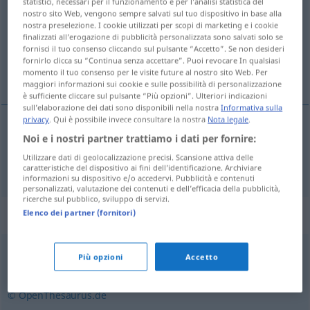
statistici, necessari per il funzionamento e per l’analisi statistica del
nostro sito Web, vengono sempre salvati sul tuo dispositivo in base alla
Panoramica di tutte le traduzion
nostra preselezione. I cookie utilizzati per scopi di marketing e i cookie
finalizzati all’erogazione di pubblicità personalizzata sono salvati solo se
(Fai clic sulla/Tocca traduzione per maggiori dettagli)
fornisci il tuo consenso cliccando sul pulsante “Accetto”. Se non desideri
fornirlo clicca su “Continua senza accettare”. Puoi revocare In qualsiasi
ofensiva
momento il tuo consenso per le visite future al nostro sito Web. Per
maggiori informazioni sui cookie e sulle possibilità di personalizzazione
è sufficiente cliccare sul pulsante “Più opzioni”. Ulteriori indicazioni
sull’elaborazione dei dati sono disponibili nella nostra
Informativa sulla
privacy
. Qui è possibile invece consultare la nostra
Nota legale
.
Noi e i nostri partner trattiamo i dati per fornire:
ofensiva
f
Offensive
Utilizzare dati di geolocalizzazione precisi. Scansione attiva delle
caratteristiche del dispositivo ai fini dell’identificazione. Archiviare
informazioni su dispositivo e/o accedervi. Pubblicità e contenuti
personalizzati, valutazione dei contenuti e dell’efficacia della pubblicità,
ricerche sul pubblico, sviluppo di servizi.
Sinonimi per "Offensive"
Elenco dei partner (fornitori)
Più opzioni
Accetto
Angriff
,
Übergriff
,
Sturm
,
Überfall
© OpenThesaurus.de