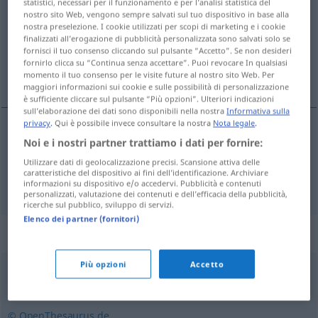
statistici, necessari per il funzionamento e per l’analisi statistica del
nostro sito Web, vengono sempre salvati sul tuo dispositivo in base alla
Panoramica di tutte le traduzion
nostra preselezione. I cookie utilizzati per scopi di marketing e i cookie
finalizzati all’erogazione di pubblicità personalizzata sono salvati solo se
(Fai clic sulla/Tocca traduzione per maggiori dettagli)
fornisci il tuo consenso cliccando sul pulsante “Accetto”. Se non desideri
fornirlo clicca su “Continua senza accettare”. Puoi revocare In qualsiasi
monitor, ecrã
momento il tuo consenso per le visite future al nostro sito Web. Per
maggiori informazioni sui cookie e sulle possibilità di personalizzazione
è sufficiente cliccare sul pulsante “Più opzioni”. Ulteriori indicazioni
sull’elaborazione dei dati sono disponibili nella nostra
Informativa sulla
privacy
. Qui è possibile invece consultare la nostra
Nota legale
.
Noi e i nostri partner trattiamo i dati per fornire:
monitor
m
Monitor
Utilizzare dati di geolocalizzazione precisi. Scansione attiva delle
caratteristiche del dispositivo ai fini dell’identificazione. Archiviare
ecrã
m
Monitor
informazioni su dispositivo e/o accedervi. Pubblicità e contenuti
personalizzati, valutazione dei contenuti e dell’efficacia della pubblicità,
ricerche sul pubblico, sviluppo di servizi.
Elenco dei partner (fornitori)
Sinonimi per "Monitor"
Più opzioni
Accetto
Anzeige
,
Display
,
Bildschirm
,
Schirm (ugs.)
© OpenThesaurus.de