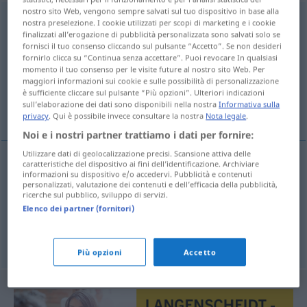
nostro sito Web, vengono sempre salvati sul tuo dispositivo in base alla
Lärmschutzwand
f
nostra preselezione. I cookie utilizzati per scopi di marketing e i cookie
finalizzati all’erogazione di pubblicità personalizzata sono salvati solo se
Panoramica di tutte le traduzion
fornisci il tuo consenso cliccando sul pulsante “Accetto”. Se non desideri
fornirlo clicca su “Continua senza accettare”. Puoi revocare In qualsiasi
(Fai clic sulla/Tocca traduzione per maggiori dettagli)
momento il tuo consenso per le visite future al nostro sito Web. Per
maggiori informazioni sui cookie e sulle possibilità di personalizzazione
barreira anti-ruído, de protecção contra
è sufficiente cliccare sul pulsante “Più opzioni”. Ulteriori indicazioni
sull’elaborazione dei dati sono disponibili nella nostra
Informativa sulla
ruídos
privacy
. Qui è possibile invece consultare la nostra
Nota legale
.
Noi e i nostri partner trattiamo i dati per fornire:
Utilizzare dati di geolocalizzazione precisi. Scansione attiva delle
caratteristiche del dispositivo ai fini dell’identificazione. Archiviare
informazioni su dispositivo e/o accedervi. Pubblicità e contenuti
barreira
f
anti-ruído
Lärmschutzwand
personalizzati, valutazione dei contenuti e dell’efficacia della pubblicità,
ricerche sul pubblico, sviluppo di servizi.
Elenco dei partner (fornitori)
barreira
f
de prote(c)ção
contra
ruídos
Lärmschutzwand
Più opzioni
Accetto