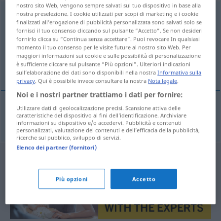
nostro sito Web, vengono sempre salvati sul tuo dispositivo in base alla
Konsumgüter
nostra preselezione. I cookie utilizzati per scopi di marketing e i cookie
npl
finalizzati all’erogazione di pubblicità personalizzata sono salvati solo se
fornisci il tuo consenso cliccando sul pulsante “Accetto”. Se non desideri
Panoramica di tutte le traduzion
fornirlo clicca su “Continua senza accettare”. Puoi revocare In qualsiasi
(Fai clic sulla/Tocca traduzione per maggiori dettagli)
momento il tuo consenso per le visite future al nostro sito Web. Per
maggiori informazioni sui cookie e sulle possibilità di personalizzazione
è sufficiente cliccare sul pulsante “Più opzioni”. Ulteriori indicazioni
bens de consumo
sull’elaborazione dei dati sono disponibili nella nostra
Informativa sulla
privacy
. Qui è possibile invece consultare la nostra
Nota legale
.
Noi e i nostri partner trattiamo i dati per fornire:
Utilizzare dati di geolocalizzazione precisi. Scansione attiva delle
caratteristiche del dispositivo ai fini dell’identificazione. Archiviare
bens
mpl
de
consumo
Konsumgüter
informazioni su dispositivo e/o accedervi. Pubblicità e contenuti
personalizzati, valutazione dei contenuti e dell’efficacia della pubblicità,
ricerche sul pubblico, sviluppo di servizi.
Elenco dei partner (fornitori)
Più opzioni
Accetto