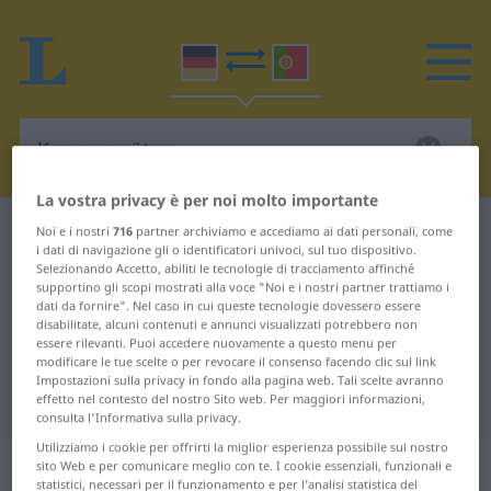
La vostra privacy è per noi molto importante
Dizionario Tedesco-Portoghese
Konsumgüter
Noi e i nostri
716
partner archiviamo e accediamo ai dati personali, come
i dati di navigazione gli o identificatori univoci, sul tuo dispositivo.
Traduzione Tedesco-Portoghese
Selezionando Accetto, abiliti le tecnologie di tracciamento affinché
supportino gli scopi mostrati alla voce "Noi e i nostri partner trattiamo i
per "Konsumgüter"
dati da fornire". Nel caso in cui queste tecnologie dovessero essere
disabilitate, alcuni contenuti e annunci visualizzati potrebbero non
essere rilevanti. Puoi accedere nuovamente a questo menu per
modificare le tue scelte o per revocare il consenso facendo clic sul link
"Konsumgüter" traduzione
Impostazioni sulla privacy in fondo alla pagina web. Tali scelte avranno
Portoghese
effetto nel contesto del nostro Sito web. Per maggiori informazioni,
consulta l'Informativa sulla privacy.
Utilizziamo i cookie per offrirti la miglior esperienza possibile sul nostro
„Konsumgüter“
: Neutrum Plural
sito Web e per comunicare meglio con te. I cookie essenziali, funzionali e
statistici, necessari per il funzionamento e per l’analisi statistica del