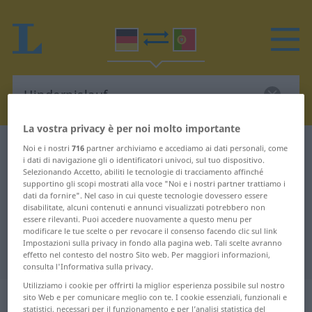
La vostra privacy è per noi molto importante
Dizionario Tedesco-Portoghese
Hindernislauf
Noi e i nostri
716
partner archiviamo e accediamo ai dati personali, come
i dati di navigazione gli o identificatori univoci, sul tuo dispositivo.
Traduzione Tedesco-Portoghese
Selezionando Accetto, abiliti le tecnologie di tracciamento affinché
supportino gli scopi mostrati alla voce "Noi e i nostri partner trattiamo i
per "Hindernislauf"
dati da fornire". Nel caso in cui queste tecnologie dovessero essere
disabilitate, alcuni contenuti e annunci visualizzati potrebbero non
essere rilevanti. Puoi accedere nuovamente a questo menu per
"Hindernislauf" traduzione
modificare le tue scelte o per revocare il consenso facendo clic sul link
Impostazioni sulla privacy in fondo alla pagina web. Tali scelte avranno
Portoghese
effetto nel contesto del nostro Sito web. Per maggiori informazioni,
consulta l'Informativa sulla privacy.
Utilizziamo i cookie per offrirti la miglior esperienza possibile sul nostro
„Hindernislauf“
: Maskulinum
sito Web e per comunicare meglio con te. I cookie essenziali, funzionali e
statistici, necessari per il funzionamento e per l’analisi statistica del